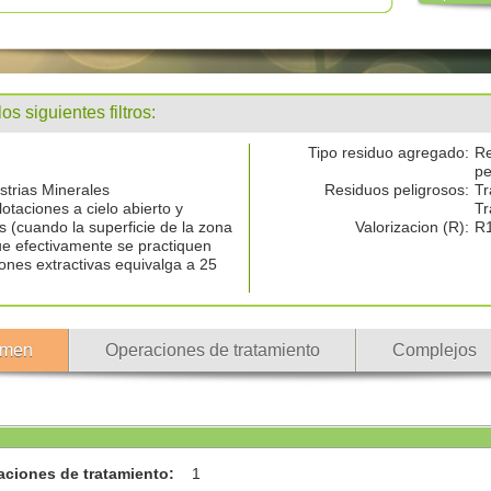
 siguientes filtros:
Tipo residuo agregado:
Re
pe
ustrias Minerales
Residuos peligrosos:
Tr
otaciones a cielo abierto y
Tr
s (cuando la superficie de la zona
Valorizacion (R):
R
ue efectivamente se practiquen
ones extractivas equivalga a 25
men
Operaciones de tratamiento
Complejos
aciones de tratamiento
:
1