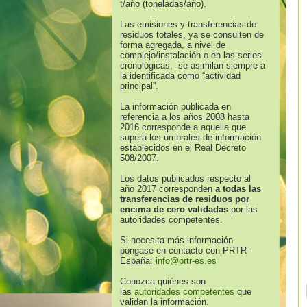
t/año (toneladas/año).
Las emisiones y transferencias de
residuos totales, ya se consulten de
forma agregada, a nivel de
complejo/instalación o en las series
cronológicas, se asimilan siempre a
la identificada como “actividad
principal”.
La información publicada en
referencia a los años 2008 hasta
2016 corresponde a aquella que
supera los umbrales de información
establecidos en el Real Decreto
508/2007.
Los datos publicados respecto al
año 2017 corresponden
a todas las
transferencias de residuos por
encima de cero validadas
por las
autoridades competentes.
Si necesita más información
póngase en contacto con PRTR-
España:
info@prtr-es.es
Conozca quiénes son
las
autoridades competentes
que
validan la información.