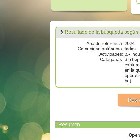
Resultado de la búsqueda según los
Año de referencia:
2024
Comunidad autónoma:
todas
Actividades:
3.- Ind
Categorías:
3.b.Expl
cantera
en la q
operaci
ha)
Resu
Resumen
Oper