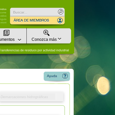
nidos
lcome
vidos
nguts
etorri
umentos
Conozca más
ransferencias de residuos por actividad industrial