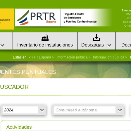
Bienve
We
Ben
Benvi
Ongi 
Inventario de instalaciones
Descargas
Doc
Estas en |
PRTR España
Información pública
Información pública
T
UENTES PUNTUALES
BUSCADOR
Actividades