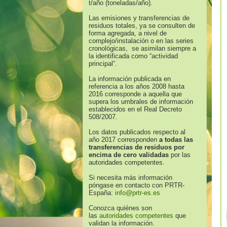
t/año (toneladas/año).
Las emisiones y transferencias de
residuos totales, ya se consulten de
forma agregada, a nivel de
complejo/instalación o en las series
cronológicas, se asimilan siempre a
la identificada como “actividad
principal”.
La información publicada en
referencia a los años 2008 hasta
2016 corresponde a aquella que
supera los umbrales de información
establecidos en el Real Decreto
508/2007.
Los datos publicados respecto al
año 2017 corresponden
a todas las
transferencias de residuos por
encima de cero validadas
por las
autoridades competentes.
Si necesita más información
póngase en contacto con PRTR-
España:
info@prtr-es.es
Conozca quiénes son
las
autoridades competentes
que
validan la información.