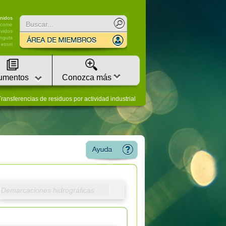
nidos
lcome
vidos
nguts
etorri
umentos
Conozca más
ransferencias de residuos por actividad industrial