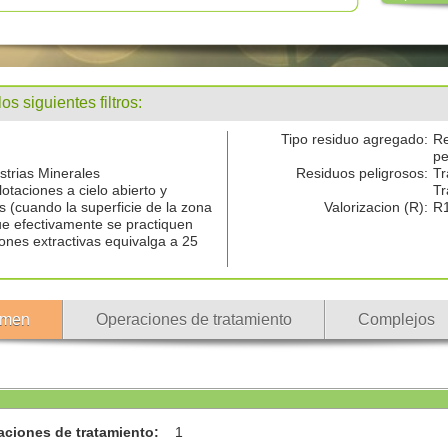
 siguientes filtros:
Tipo residuo agregado:
Re
pe
ustrias Minerales
Residuos peligrosos:
Tr
otaciones a cielo abierto y
Tr
s (cuando la superficie de la zona
Valorizacion (R):
R
ue efectivamente se practiquen
ones extractivas equivalga a 25
men
Operaciones de tratamiento
Complejos
aciones de tratamiento
:
1