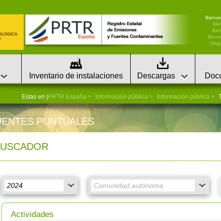
Bienve
We
Ben
Benvi
Ongi 
Inventario de instalaciones
Descargas
Doc
Estas en |
PRTR España
Información pública
Información pública
T
UENTES PUNTUALES
BUSCADOR
Actividades