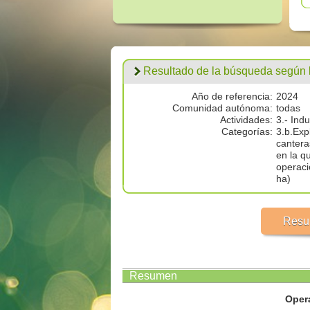
Resultado de la búsqueda según los
Año de referencia:
2024
Comunidad autónoma:
todas
Actividades:
3.- Ind
Categorías:
3.b.Expl
cantera
en la q
operaci
ha)
Resu
Resumen
Oper