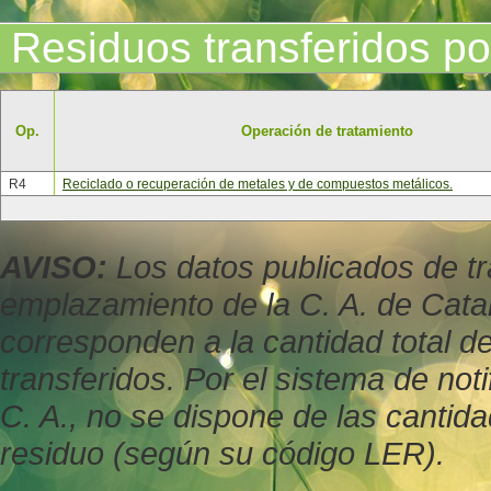
Residuos transferidos po
Op.
Operación de tratamiento
R4
Reciclado o recuperación de metales y de compuestos metálicos.
AVISO:
Los datos publicados de tr
emplazamiento de la C. A. de Cata
corresponden a la cantidad total d
transferidos. Por el sistema de not
C. A., no se dispone de las cantid
residuo (según su código LER).