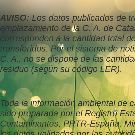
AVISO:
Los datos publicados de tr
emplazamiento de la C. A. de Cata
corresponden a la cantidad total d
transferidos. Por el sistema de not
C. A., no se dispone de las cantid
residuo (según su código LER).
Toda la información ambiental de c
sido preparada por el Registro Est
Contaminantes, PRTR-España, Minis
los datos validados por las autor