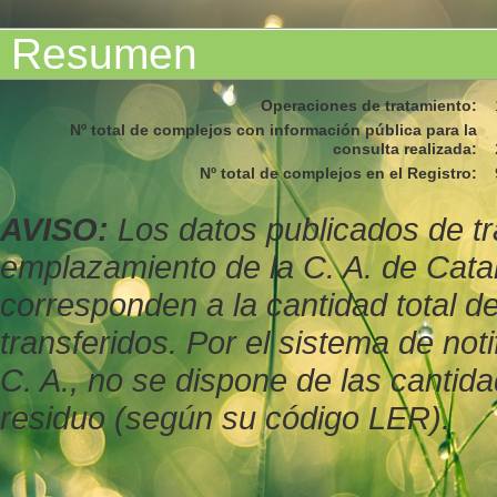
Resumen
Operaciones de tratamiento
:
Nº total de complejos con información pública para la
consulta realizada
:
Nº total de complejos en el Registro
:
AVISO:
Los datos publicados de tr
emplazamiento de la C. A. de Cata
corresponden a la cantidad total d
transferidos. Por el sistema de not
C. A., no se dispone de las cantid
residuo (según su código LER).