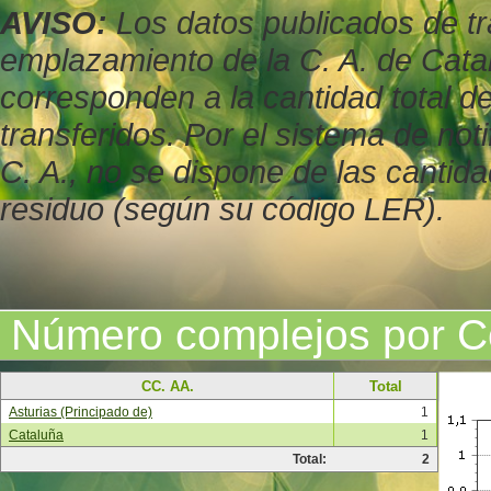
AVISO:
Los datos publicados de tr
emplazamiento de la C. A. de Cata
corresponden a la cantidad total d
transferidos. Por el sistema de not
C. A., no se dispone de las cantid
residuo (según su código LER).
Número complejos por 
CC. AA.
Total
Asturias (Principado de)
1
Cataluña
1
Total:
2