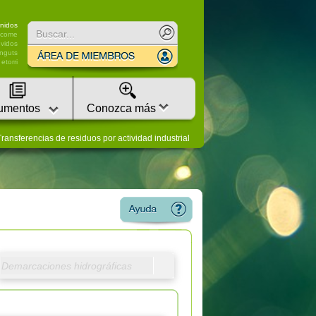
nidos
lcome
vidos
nguts
etorri
umentos
Conozca más
ransferencias de residuos por actividad industrial