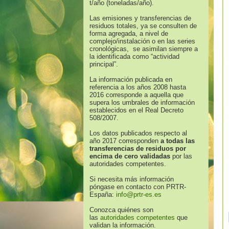
t/año (toneladas/año).
Las emisiones y transferencias de
residuos totales, ya se consulten de
forma agregada, a nivel de
complejo/instalación o en las series
cronológicas, se asimilan siempre a
la identificada como “actividad
principal”.
La información publicada en
referencia a los años 2008 hasta
2016 corresponde a aquella que
supera los umbrales de información
establecidos en el Real Decreto
508/2007.
Los datos publicados respecto al
año 2017 corresponden
a todas las
transferencias de residuos por
encima de cero validadas
por las
autoridades competentes.
Si necesita más información
póngase en contacto con PRTR-
España:
info@prtr-es.es
Conozca quiénes son
las
autoridades competentes
que
validan la información.