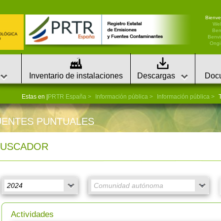
Bienve
We
Ben
Benvi
Ongi 
Inventario de instalaciones
Descargas
Doc
Estas en |
PRTR España
Información pública
Información pública
T
UENTES PUNTUALES
BUSCADOR
Actividades