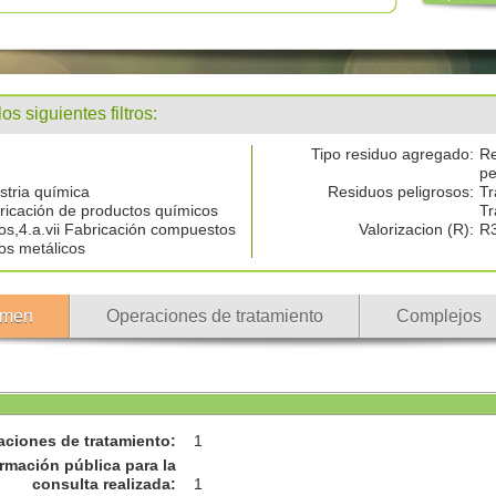
 siguientes filtros:
Tipo residuo agregado:
Re
pe
ustria química
Residuos peligrosos:
Tr
ricación de productos químicos
Tr
os,4.a.vii Fabricación compuestos
Valorizacion (R):
R
os metálicos
men
Operaciones de tratamiento
Complejos
aciones de tratamiento
:
1
rmación pública para la
consulta realizada
:
1