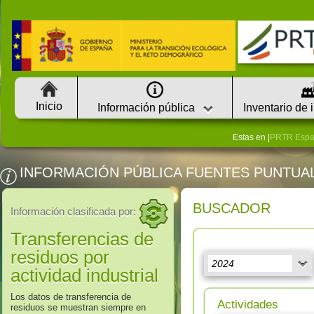
Inicio
Información pública
Inventario de 
Estas en |
PRTR Esp
INFORMACIÓN PÚBLICA FUENTES PUNTUA
BUSCADOR
Información clasificada por:
Transferencias de
residuos por
actividad industrial
Los datos de transferencia de
Actividades
residuos se muestran siempre en