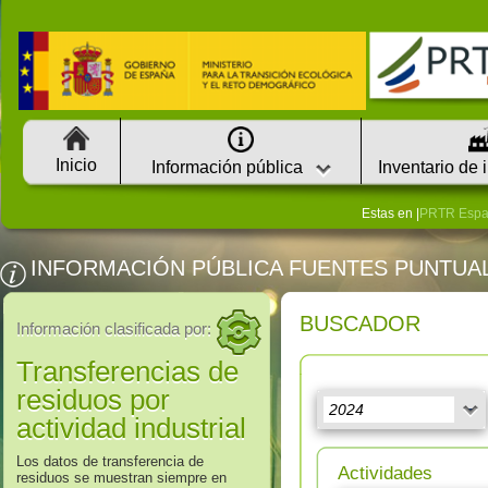
Inicio
Información pública
Inventario de 
Estas en |
PRTR Esp
INFORMACIÓN PÚBLICA FUENTES PUNTUA
BUSCADOR
Información clasificada por:
Transferencias de
residuos por
actividad industrial
Los datos de transferencia de
Actividades
residuos se muestran siempre en