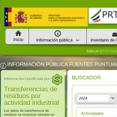
Inicio
Información pública
Inventario de 
Estas en |
PRTR Esp
INFORMACIÓN PÚBLICA FUENTES PUNTUA
BUSCADOR
Información clasificada por:
Transferencias de
residuos por
actividad industrial
Los datos de transferencia de
Actividades
residuos se muestran siempre en