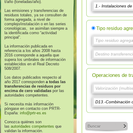
t/año (toneladas/año).
Las emisiones y transferencias de
residuos totales, ya se consulten de
forma agregada, a nivel de
complejo/instalación o en las series
Tipo residuo agr
cronológicas, se asimilan siempre a
la identificada como “actividad
principal”.
La información publicada en
referencia a los años 2008 hasta
2016 corresponde a aquella que
supera los umbrales de información
establecidos en el Real Decreto
508/2007.
Operaciones de tr
Los datos publicados respecto al
año 2017 corresponden
a todas las
transferencias de residuos por
encima de cero validadas
por las
autoridades competentes.
Si necesita más información
póngase en contacto con PRTR-
España:
info@prtr-es.es
Conozca quiénes son
Buscar
las
autoridades competentes
que
validan la información.