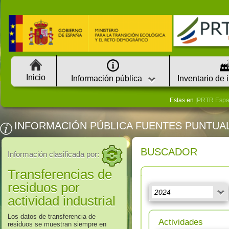
Inicio
Información pública
Inventario de 
Estas en |
PRTR Esp
INFORMACIÓN PÚBLICA FUENTES PUNTUA
BUSCADOR
Información clasificada por:
Transferencias de
residuos por
actividad industrial
Los datos de transferencia de
Actividades
residuos se muestran siempre en