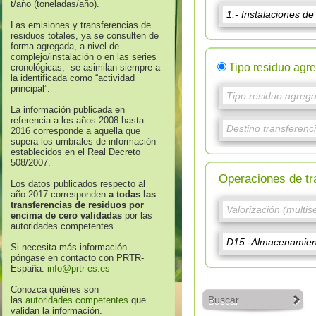
t/año (toneladas/año).
Las emisiones y transferencias de
residuos totales, ya se consulten de
forma agregada, a nivel de
complejo/instalación o en las series
Tipo residuo agr
cronológicas, se asimilan siempre a
la identificada como “actividad
principal”.
La información publicada en
referencia a los años 2008 hasta
2016 corresponde a aquella que
supera los umbrales de información
establecidos en el Real Decreto
508/2007.
Operaciones de tr
Los datos publicados respecto al
año 2017 corresponden
a todas las
transferencias de residuos por
encima de cero validadas
por las
autoridades competentes.
Si necesita más información
póngase en contacto con PRTR-
España:
info@prtr-es.es
Conozca quiénes son
Buscar
las
autoridades competentes
que
validan la información.