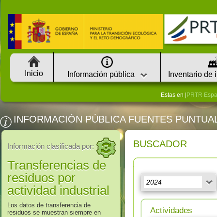
Inicio
Información pública
Inventario de 
Estas en |
PRTR Esp
INFORMACIÓN PÚBLICA FUENTES PUNTUA
BUSCADOR
Información clasificada por:
Transferencias de
residuos por
actividad industrial
Los datos de transferencia de
Actividades
residuos se muestran siempre en