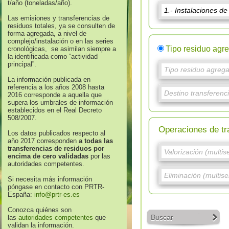
t/año (toneladas/año).
Las emisiones y transferencias de
residuos totales, ya se consulten de
forma agregada, a nivel de
complejo/instalación o en las series
Tipo residuo agr
cronológicas, se asimilan siempre a
la identificada como “actividad
principal”.
La información publicada en
referencia a los años 2008 hasta
2016 corresponde a aquella que
supera los umbrales de información
establecidos en el Real Decreto
508/2007.
Operaciones de tr
Los datos publicados respecto al
año 2017 corresponden
a todas las
transferencias de residuos por
encima de cero validadas
por las
autoridades competentes.
Si necesita más información
póngase en contacto con PRTR-
España:
info@prtr-es.es
Conozca quiénes son
Buscar
las
autoridades competentes
que
validan la información.