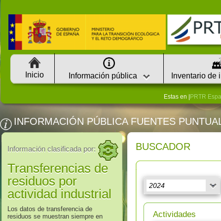
Inicio
Información pública
Inventario de 
Estas en |
PRTR Esp
INFORMACIÓN PÚBLICA FUENTES PUNTUA
BUSCADOR
Información clasificada por:
Transferencias de
residuos por
actividad industrial
Los datos de transferencia de
Actividades
residuos se muestran siempre en