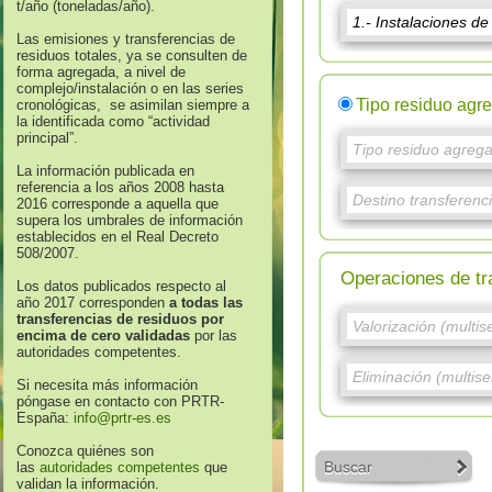
t/año (toneladas/año).
Las emisiones y transferencias de
residuos totales, ya se consulten de
forma agregada, a nivel de
complejo/instalación o en las series
Tipo residuo agr
cronológicas, se asimilan siempre a
la identificada como “actividad
principal”.
La información publicada en
referencia a los años 2008 hasta
2016 corresponde a aquella que
supera los umbrales de información
establecidos en el Real Decreto
508/2007.
Operaciones de tr
Los datos publicados respecto al
año 2017 corresponden
a todas las
transferencias de residuos por
encima de cero validadas
por las
autoridades competentes.
Si necesita más información
póngase en contacto con PRTR-
España:
info@prtr-es.es
Conozca quiénes son
Buscar
las
autoridades competentes
que
validan la información.