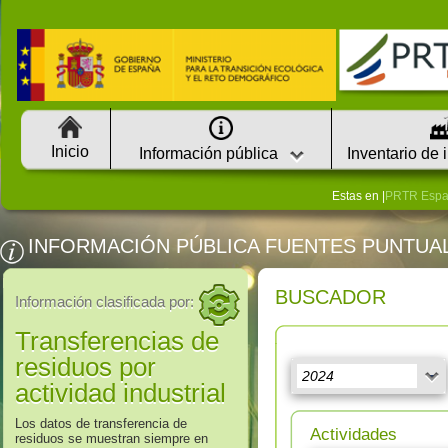
Inicio
Información pública
Inventario de 
Estas en |
PRTR Esp
INFORMACIÓN PÚBLICA FUENTES PUNTUA
BUSCADOR
Información clasificada por:
Transferencias de
residuos por
actividad industrial
Los datos de transferencia de
Actividades
residuos se muestran siempre en