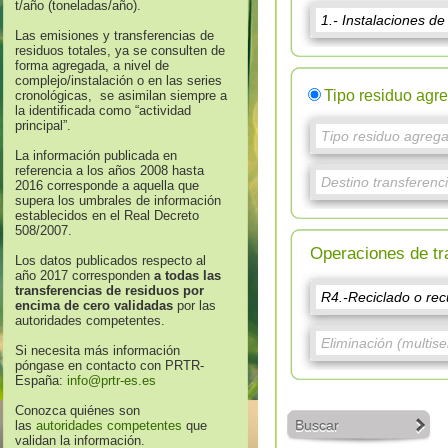
t/año (toneladas/año).
Las emisiones y transferencias de
residuos totales, ya se consulten de
forma agregada, a nivel de
complejo/instalación o en las series
Tipo residuo agr
cronológicas, se asimilan siempre a
la identificada como “actividad
principal”.
La información publicada en
referencia a los años 2008 hasta
2016 corresponde a aquella que
supera los umbrales de información
establecidos en el Real Decreto
508/2007.
Operaciones de tr
Los datos publicados respecto al
año 2017 corresponden
a todas las
transferencias de residuos por
encima de cero validadas
por las
autoridades competentes.
Si necesita más información
póngase en contacto con PRTR-
España:
info@prtr-es.es
Conozca quiénes son
Buscar
las
autoridades competentes
que
validan la información.