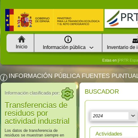
Inicio
Información pública
Inventario de 
Estas en |
PRTR Esp
INFORMACIÓN PÚBLICA FUENTES PUNTUA
BUSCADOR
Información clasificada por:
Transferencias de
residuos por
actividad industrial
Los datos de transferencia de
Actividades
residuos se muestran siempre en