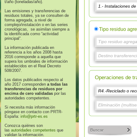
t/año (toneladas/año).
Las emisiones y transferencias de
residuos totales, ya se consulten de
forma agregada, a nivel de
complejo/instalación o en las series
Tipo residuo agr
cronológicas, se asimilan siempre a
la identificada como “actividad
principal”.
La información publicada en
referencia a los años 2008 hasta
2016 corresponde a aquella que
supera los umbrales de información
establecidos en el Real Decreto
508/2007.
Operaciones de tr
Los datos publicados respecto al
año 2017 corresponden
a todas las
transferencias de residuos por
encima de cero validadas
por las
autoridades competentes.
Si necesita más información
póngase en contacto con PRTR-
España:
info@prtr-es.es
Conozca quiénes son
Buscar
las
autoridades competentes
que
validan la información.