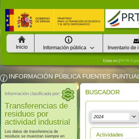
Inicio
Información pública
Inventario de 
Estas en |
PRTR Esp
INFORMACIÓN PÚBLICA FUENTES PUNTUA
BUSCADOR
Información clasificada por:
Transferencias de
residuos por
actividad industrial
Los datos de transferencia de
Actividades
residuos se muestran siempre en