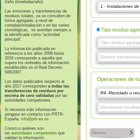
t/año (toneladas/año).
Las emisiones y transferencias de
residuos totales, ya se consulten de
forma agregada, a nivel de
complejo/instalación o en las series
Tipo residuo agr
cronológicas, se asimilan siempre a
la identificada como “actividad
principal”.
La información publicada en
referencia a los años 2008 hasta
2016 corresponde a aquella que
supera los umbrales de información
establecidos en el Real Decreto
508/2007.
Operaciones de tr
Los datos publicados respecto al
año 2017 corresponden
a todas las
transferencias de residuos por
encima de cero validadas
por las
autoridades competentes.
Si necesita más información
póngase en contacto con PRTR-
España:
info@prtr-es.es
Conozca quiénes son
Buscar
las
autoridades competentes
que
validan la información.