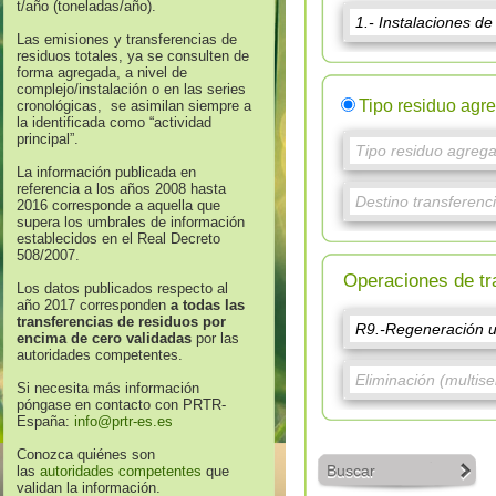
t/año (toneladas/año).
Las emisiones y transferencias de
residuos totales, ya se consulten de
forma agregada, a nivel de
complejo/instalación o en las series
Tipo residuo agr
cronológicas, se asimilan siempre a
la identificada como “actividad
principal”.
La información publicada en
referencia a los años 2008 hasta
2016 corresponde a aquella que
supera los umbrales de información
establecidos en el Real Decreto
508/2007.
Operaciones de tr
Los datos publicados respecto al
año 2017 corresponden
a todas las
transferencias de residuos por
encima de cero validadas
por las
autoridades competentes.
Si necesita más información
póngase en contacto con PRTR-
España:
info@prtr-es.es
Conozca quiénes son
Buscar
las
autoridades competentes
que
validan la información.