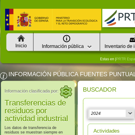
Inicio
Información pública
Inventario de 
Estas en |
PRTR Esp
INFORMACIÓN PÚBLICA FUENTES PUNTUA
BUSCADOR
Información clasificada por:
Transferencias de
residuos por
actividad industrial
Los datos de transferencia de
Actividades
residuos se muestran siempre en