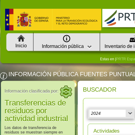
Inicio
Información pública
Inventario de 
Estas en |
PRTR Esp
INFORMACIÓN PÚBLICA FUENTES PUNTUA
BUSCADOR
Información clasificada por:
Transferencias de
residuos por
actividad industrial
Los datos de transferencia de
Actividades
residuos se muestran siempre en