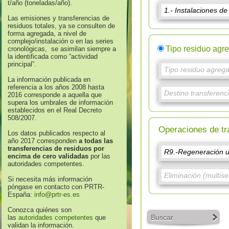
t/año (toneladas/año).
Las emisiones y transferencias de
residuos totales, ya se consulten de
forma agregada, a nivel de
complejo/instalación o en las series
Tipo residuo agr
cronológicas, se asimilan siempre a
la identificada como “actividad
principal”.
La información publicada en
referencia a los años 2008 hasta
2016 corresponde a aquella que
supera los umbrales de información
establecidos en el Real Decreto
508/2007.
Operaciones de tr
Los datos publicados respecto al
año 2017 corresponden
a todas las
transferencias de residuos por
encima de cero validadas
por las
autoridades competentes.
Si necesita más información
póngase en contacto con PRTR-
España:
info@prtr-es.es
Conozca quiénes son
Buscar
las
autoridades competentes
que
validan la información.