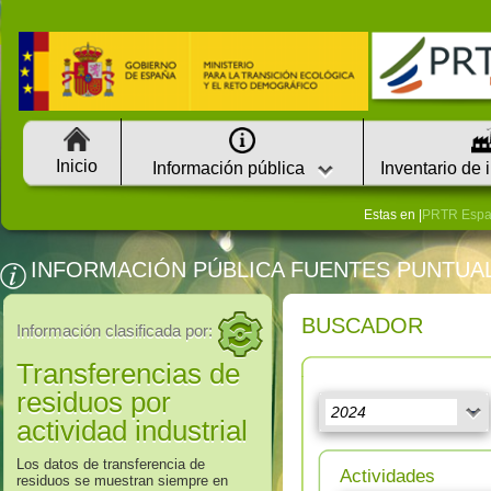
Inicio
Información pública
Inventario de 
Estas en |
PRTR Esp
INFORMACIÓN PÚBLICA FUENTES PUNTUA
BUSCADOR
Información clasificada por:
Transferencias de
residuos por
actividad industrial
Los datos de transferencia de
Actividades
residuos se muestran siempre en