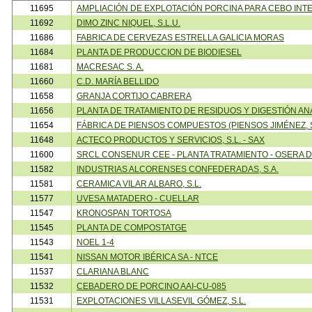
11695
AMPLIACIÓN DE EXPLOTACIÓN PORCINA PARA CEBO INT
11692
DIMO ZINC NIQUEL, S.L.U.
11686
FABRICA DE CERVEZAS ESTRELLA GALICIA MORAS
11684
PLANTA DE PRODUCCION DE BIODIESEL
11681
MACRESAC S. A.
11660
C.D. MARÍA BELLIDO
11658
GRANJA CORTIJO CABRERA
11656
PLANTA DE TRATAMIENTO DE RESIDUOS Y DIGESTIÓN A
11654
FÁBRICA DE PIENSOS COMPUESTOS (PIENSOS JIMÉNEZ, S
11648
ACTECO PRODUCTOS Y SERVICIOS, S.L. - SAX
11600
SRCL CONSENUR CEE - PLANTA TRATAMIENTO - OSERA 
11582
INDUSTRIAS ALCORENSES CONFEDERADAS, S.A.
11581
CERAMICA VILAR ALBARO, S.L.
11577
UVESA MATADERO - CUELLAR
11547
KRONOSPAN TORTOSA
11545
PLANTA DE COMPOSTATGE
11543
NOEL 1-4
11541
NISSAN MOTOR IBÉRICA SA - NTCE
11537
CLARIANA BLANC
11532
CEBADERO DE PORCINO AAI-CU-085
11531
EXPLOTACIONES VILLASEVIL GÓMEZ, S.L.