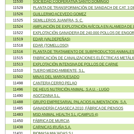
11530
SOCIEDAD COOPERATIVA SANTO DOMINGO
11529
PLANTA DE TRANSFORMACIÓN DE SANDACH DE CAT. 3 D
11526
GUILLERMO ACEVEDO GOMEZ
11525
SEMILLEROS JUANFRA, S. C.
11524
AMPLIACIÓN DE EXPLOTACIÓN AVÍCOLA EN ALAMEDA DE 
11522
EXPLOTACIÓN GANADERA DE 240.000 POLLOS DE ENGO
11519
EDAR (VALDEPEÑAS)
11518
EDAR (TOMELLOSO)
11516
PLANTA DE TRATAMIENTO DE SUBPRODUCTOS ANIMALE
11515
FABRICACIÓN DE CANALIZACIONES ELÉCTRICAS METÁLIC
11513
EXPLOTACIÓN INTENSIVA DE POLLOS DE CARNE
11510
TUERO MEDIO AMBIENTE, S.L.
11502
MINAS DEL MARQUESADO
11498
CANTERA CERRO PELAO
11496
DE HEUS NUTRICIÓN ANIMAL, S.A.U. - LUGO
11490
AGOTZAINA S.L.
11488
GRUPO EMPRESARIAL PALACIOS ALIMENTACION, S.A.
11485
GANADERÍA CASASECA 2010, FÁBRICA DE PIENSOS
11483
MSD ANIMAL HEALTH S.L (CAMPUS 4)
11450
FÁBRICA DE MURCIA
11438
CARNICAS IRUÑA S.A.
11431
BIOMASA MIAJADAS S.L