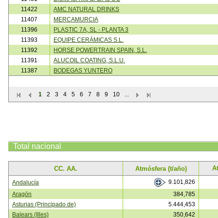
11422
AMC NATURAL DRINKS
11407
MERCAMURCIA
11396
PLASTIC 7A, SL - PLANTA 3
11393
EQUIPE CERÁMICAS S.L.
11392
HORSE POWERTRAIN SPAIN, S.L.
11391
ALUCOIL COATING, S.L.U.
11387
BODEGAS YUNTERO
1
2
3
4
5
6
7
8
9
10
...
Total
nacional
A
CC. AA.
Atmósfera (t/año)
9.101,826
Andalucía
Aragón
384,785
Asturias (Principado de)
5.444,453
Balears (Illes)
350,642