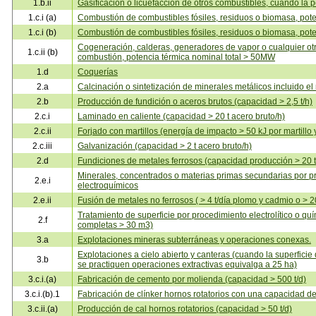
1.b.ii
Gasificación o licuefacción de otros combustibles, cuando la
1.c.i (a)
Combustión de combustibles fósiles, residuos o biomasa, pot
1.c.i (b)
Combustión de combustibles fósiles, residuos o biomasa, pot
Cogeneración, calderas, generadores de vapor o cualquier ot
1.c.ii (b)
combustión, potencia térmica nominal total > 50MW
1.d
Coquerías
2.a
Calcinación o sintetización de minerales metálicos incluido el
2.b
Producción de fundición o aceros brutos (capacidad > 2,5 t/h)
2.c.i
Laminado en caliente (capacidad > 20 t acero bruto/h)
2.c.ii
Forjado con martillos (energía de impacto > 50 kJ por martillo
2.c.iii
Galvanización (capacidad > 2 t acero bruto/h)
2.d
Fundiciones de metales ferrosos (capacidad producción > 20 t
Minerales, concentrados o materias primas secundarias por p
2.e.i
electroquímicos
2.e.ii
Fusión de metales no ferrosos ( > 4 t/día plomo y cadmio o > 20
Tratamiento de superficie por procedimiento electrolítico o quí
2.f
completas > 30 m3)
3.a
Explotaciones mineras subterráneas y operaciones conexas.
Explotaciones a cielo abierto y canteras (cuando la superficie
3.b
se practiquen operaciones extractivas equivalga a 25 ha)
3.c.i.(a)
Fabricación de cemento por molienda (capacidad > 500 t/d)
3.c.i.(b).1
Fabricación de clínker hornos rotatorios con una capacidad de
3.c.ii.(a)
Producción de cal hornos rotatorios (capacidad > 50 t/d)