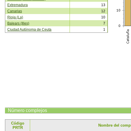
Extremadura
13
Canarias
12
Rioja (La)
10
Balears (Illes)
7
Ciudad Autónoma de Ceuta
1
Número complejos
Código
Nombre del comp
PRTR