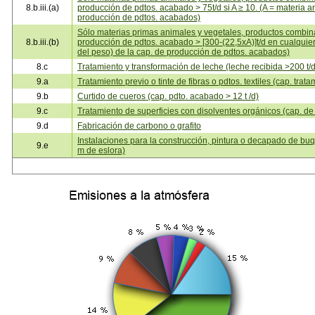
8.b.iii.(a)
producción de pdtos. acabado > 75t/d si A ≥ 10. (A = materia a
producción de pdtos. acabados)
Sólo materias primas animales y vegetales, productos combin
8.b.iii.(b)
producción de pdtos. acabado > [300-(22,5xA)]t/d en cualquier
del peso) de la cap. de producción de pdtos. acabados)
8.c
Tratamiento y transformación de leche (leche recibida >200 t/d
9.a
Tratamiento previo o tinte de fibras o pdtos. textiles (cap. trata
9.b
Curtido de cueros (cap. pdto. acabado > 12 t /d)
9.c
Tratamiento de superficies con disolventes orgánicos (cap. de
9.d
Fabricación de carbono o grafito
Instalaciones para la construcción, pintura o decapado de b
9.e
m de eslora)