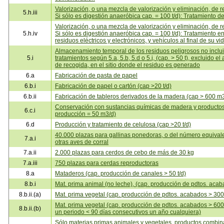
Valorización, o una mezcla de valorización y eliminación, de re
5.h.iii
Si sólo es digestión anaeróbica cap. = 100 t/d): Tratamiento d
Valorización, o una mezcla de valorización y eliminación, de re
5.h.iv
Si sólo es digestión anaeróbica cap. = 100 t/d): Tratamiento en
residuos eléctricos y electrónicos, y vehículos al final de su v
Almacenamiento temporal de los residuos peligrosos no inclui
5.i
tratamientos según 5.a, 5.b, 5.d o 5.j, (cap. > 50 t), excluido
de recogida, en el sitio donde el residuo es generado
6.a
Fabricación de pasta de papel
6.b.i
Fabricación de papel o cartón (cap >20 t/d)
6.b.ii
Fabricación de tableros derivados de la madera (cap > 600 m
Conservación con sustancias químicas de madera y producto
6.c.i
producción = 50 m3/d)
6.d
Producción y tratamiento de celulosa (cap >20 t/d)
40.000 plazas para gallinas ponedoras, o del número equivale
7.a.i
otras aves de corral
7.a.ii
2.000 plazas para cerdos de cebo de más de 30 kg
7.a.iii
750 plazas para cerdas reproductoras
8.a
Mataderos (cap. producción de canales > 50 t/d)
8.b.i
Mat. prima animal (no leche), (cap. producción de pdtos. acab
8.b.ii.(a)
Mat. prima vegetal (cap. producción de pdtos. acabados > 300 
Mat. prima vegetal (cap. producción de pdtos. acabados > 600 t
8.b.ii.(b)
un periodo < 90 días consecutivos un año cualquiera)
Sólo materias primas animales y vegetales, productos combin