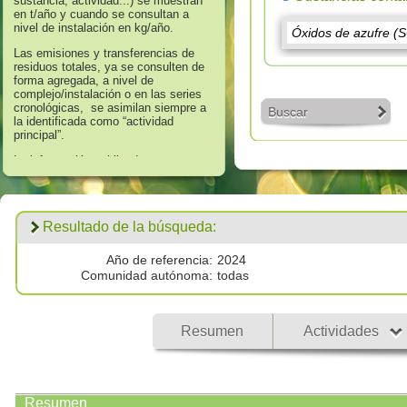
sustancia, actividad...) se muestran
en t/año y cuando se consultan a
nivel de instalación en kg/año.
Las emisiones y transferencias de
residuos totales, ya se consulten de
forma agregada, a nivel de
complejo/instalación o en las series
cronológicas, se asimilan siempre a
Buscar
la identificada como “actividad
principal”.
La información publicada en
referencia a los años 2008 hasta
2016 corresponde a aquella que
supera los umbrales de información
establecidos en el Anexo II “Lista de
Resultado de la búsqueda:
Sustancias” del Real Decreto
508/2007, de 20 de abril, que regula
el suministro de información sobre
Año de referencia:
2024
emisiones del Reglamento E - PRTR
Comunidad autónoma:
todas
y de las autorizaciones ambientales
integradas.
Los datos publicados respecto al
Resumen
Actividades
año 2017 corresponden a
todas las
emisiones por encima de cero
validadas por las autoridades
competentes.
Resumen