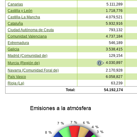
Canarias
5.111,289
Castilla y León
1.718,776
Castilla-La Mancha
4.079,521
Cataluña
5.932,916
Ciudad Autónoma de Ceuta
793,132
Comunidad Valenciana
4.737,184
Extremadura
546,189
Galicia
3.538,415
Madrid (Comunidad de)
129,154
4.030,897
Murcia (Región de)
Navarra (Comunidad Foral de)
2.170,928
País Vasco
6.058,827
Rioja (La)
63,239
Total:
54.192,174