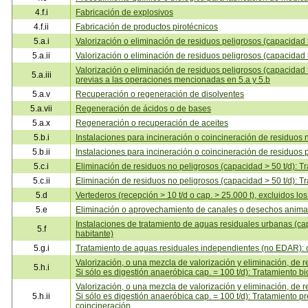
4.f.i
Fabricación de explosivos
4.f.ii
Fabricación de productos pirotécnicos
5.a.i
Valorización o eliminación de residuos peligrosos (capacidad >
5.a.ii
Valorización o eliminación de residuos peligrosos (capacidad >
Valorización o eliminación de residuos peligrosos (capacidad
5.a.iii
previas a las operaciones mencionadas en 5.a y 5.b
5.a.v
Recuperación o regeneración de disolventes
5.a.vii
Regeneración de ácidos o de bases
5.a.x
Regeneración o recuperación de aceites
5.b.i
Instalaciones para incineración o coincineración de residuos n
5.b.ii
Instalaciones para incineración o coincineración de residuos p
5.c.i
Eliminación de residuos no peligrosos (capacidad > 50 t/d): T
5.c.ii
Eliminación de residuos no peligrosos (capacidad > 50 t/d): Tr
5.d
Vertederos (recepción > 10 t/d o cap. > 25.000 t), excluidos lo
5.e
Eliminación o aprovechamiento de canales o desechos animal
Instalaciones de tratamiento de aguas residuales urbanas (c
5.f
habitante)
5.g.i
Tratamiento de aguas residuales independientes (no EDAR):
Valorización, o una mezcla de valorización y eliminación, de re
5.h.i
Si sólo es digestión anaeróbica cap. = 100 t/d): Tratamiento bi
Valorización, o una mezcla de valorización y eliminación, de re
5.h.ii
Si sólo es digestión anaeróbica cap. = 100 t/d): Tratamiento pr
coincineración