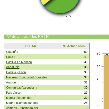
Nº de actividades PRTR
CC. AA.
Nº Actividades
Cataluña
59
Galicia
41
Castilla-La Mancha
38
Andalucía
38
Castilla y León
35
Navarra (Comunidad Foral de)
34
Aragón
33
Comunidad Valenciana
30
País Vasco
29
Murcia (Región de)
27
Madrid (Comunidad de)
26
Asturias (Principado de)
18