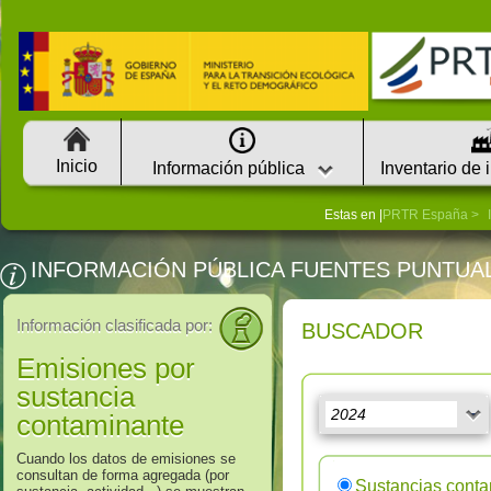
Inicio
Información pública
Inventario de 
Estas en |
PRTR España
INFORMACIÓN PÚBLICA FUENTES PUNTUA
Información clasificada por:
BUSCADOR
Emisiones por
sustancia
contaminante
Cuando los datos de emisiones se
consultan de forma agregada (por
Sustancias cont