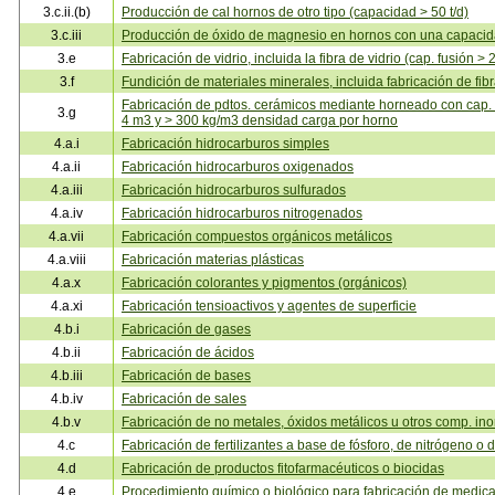
3.c.ii.(b)
Producción de cal hornos de otro tipo (capacidad > 50 t/d)
3.c.iii
Producción de óxido de magnesio en hornos con una capacida
3.e
Fabricación de vidrio, incluida la fibra de vidrio (cap. fusión > 2
3.f
Fundición de materiales minerales, incluida fabricación de fibr
Fabricación de pdtos. cerámicos mediante horneado con cap. 
3.g
4 m3 y > 300 kg/m3 densidad carga por horno
4.a.i
Fabricación hidrocarburos simples
4.a.ii
Fabricación hidrocarburos oxigenados
4.a.iii
Fabricación hidrocarburos sulfurados
4.a.iv
Fabricación hidrocarburos nitrogenados
4.a.vii
Fabricación compuestos orgánicos metálicos
4.a.viii
Fabricación materias plásticas
4.a.x
Fabricación colorantes y pigmentos (orgánicos)
4.a.xi
Fabricación tensioactivos y agentes de superficie
4.b.i
Fabricación de gases
4.b.ii
Fabricación de ácidos
4.b.iii
Fabricación de bases
4.b.iv
Fabricación de sales
4.b.v
Fabricación de no metales, óxidos metálicos u otros comp. in
4.c
Fabricación de fertilizantes a base de fósforo, de nitrógeno o 
4.d
Fabricación de productos fitofarmacéuticos o biocidas
4.e
Procedimiento químico o biológico para fabricación de medi