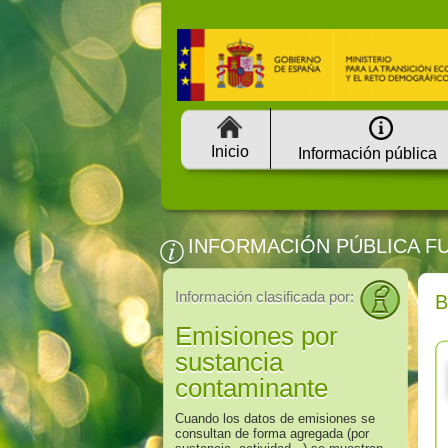
Inicio
Información pública
INFORMACIÓN PÚBLICA F
Información clasificada por:
Emisiones por
sustancia
contaminante
Cuando los datos de emisiones se
consultan de forma agregada (por