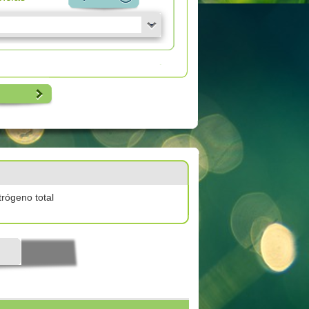
trógeno total
l