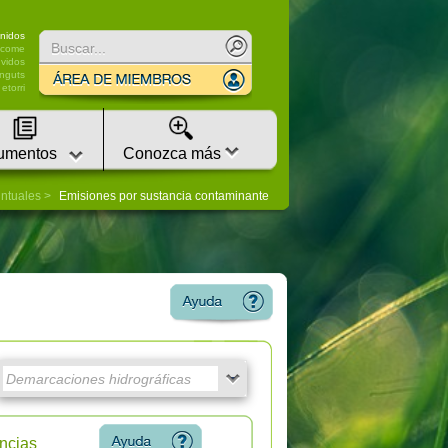
nidos
lcome
vidos
nguts
etorri
umentos
Conozca más
untuales
Emisiones por sustancia contaminante
ncias