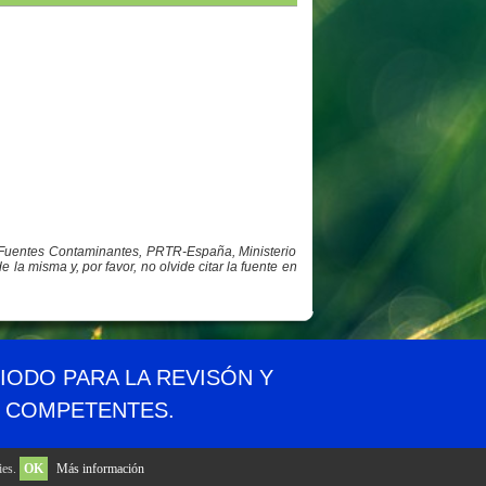
y Fuentes Contaminantes, PRTR-España, Ministerio
a misma y, por favor, no olvide citar la fuente en
idad
Aviso legal
Privacidad
Contacto
RIODO PARA LA REVISÓN Y
S COMPETENTES.
ies.
OK
Más información