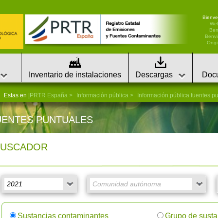
Bienve
We
Ben
Benvi
Ongi 
Inventario de instalaciones
Descargas
Doc
Estas en |
PRTR España
Información pública
Información pública fuentes p
UENTES PUNTUALES
BUSCADOR
Sustancias contaminantes
Grupo de susta