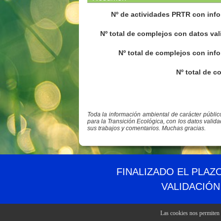
Nº de actividades PRTR con info
Nº total de complejos con datos val
Nº total de complejos con info
Nº total de c
Toda la información ambiental de carácter públi
para la Transición Ecológica, con los datos valid
sus trabajos y comentarios. Muchas gracias.
© PRTR España
Ministerio para la Transición Ecológica y el Reto 
FINALIZADO EL PLAZ
VALIDACIÓN
Las cookies nos permiten o