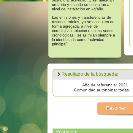
sustancia, actividad...) se muestran
en t/año y cuando se consultan a
nivel de instalación en kg/año.
Las emisiones y transferencias de
residuos totales, ya se consulten de
forma agregada, a nivel de
complejo/instalación o en las series
cronológicas, se asimilan siempre a
la identificada como “actividad
principal”.
La información publicada en
referencia a los años 2008 hasta
2016 corresponde a aquella que
supera los umbrales de información
establecidos en el Anexo II “Lista de
Resultado de la búsqueda:
Sustancias” del Real Decreto
508/2007, de 20 de abril, que regula
el suministro de información sobre
Año de referencia:
2021
emisiones del Reglamento E - PRTR
Comunidad autónoma:
todas
y de las autorizaciones ambientales
integradas.
Los datos publicados respecto al
Resumen
año 2017 corresponden a
todas las
emisiones por encima de cero
validadas por las autoridades
competentes.
Resumen