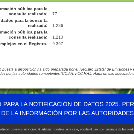
rmación pública para la
consulta realizada
:
77
idados para la consulta
realizada
:
1.236
rmación pública para la
consulta realizada
:
1.210
omplejos en el Registro
:
9.397
co puesta a disposición ha sido preparada por el Registro Estatal de Emisiones 
ados por las autoridades competentes (CC.AA. y CC.HH.). Haga un uso adecuado de l
Demográfico
Mapa web
Canales RSS
Enlaces
Accesibil
O PARA LA NOTIFICACIÓN DE DATOS 2025. PE
 DE LA INFORMACIÓN POR LAS AUTORIDADE
frecer nuestros servicios. Al utilizar nuestros servicios, acepta el uso que hacemos de las cook