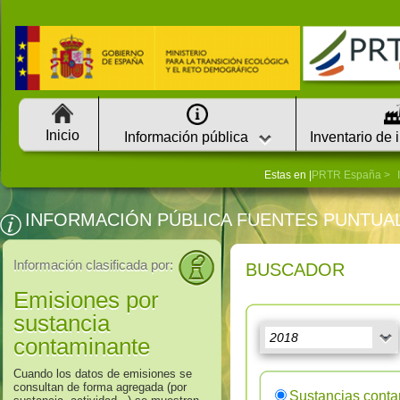
Inicio
Información pública
Inventario de 
Estas en |
PRTR España
INFORMACIÓN PÚBLICA FUENTES PUNTUA
Información clasificada por:
BUSCADOR
Emisiones por
sustancia
contaminante
Cuando los datos de emisiones se
consultan de forma agregada (por
Sustancias cont