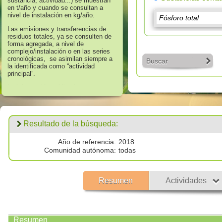
sustancia, actividad...) se muestran
en t/año y cuando se consultan a
nivel de instalación en kg/año.
Las emisiones y transferencias de
residuos totales, ya se consulten de
forma agregada, a nivel de
complejo/instalación o en las series
cronológicas, se asimilan siempre a
Buscar
la identificada como “actividad
principal”.
La información publicada en
referencia a los años 2008 hasta
2016 corresponde a aquella que
supera los umbrales de información
establecidos en el Anexo II “Lista de
Resultado de la búsqueda:
Sustancias” del Real Decreto
508/2007, de 20 de abril, que regula
el suministro de información sobre
Año de referencia:
2018
emisiones del Reglamento E - PRTR
Comunidad autónoma:
todas
y de las autorizaciones ambientales
integradas.
Los datos publicados respecto al
Resumen
Actividades
año 2017 corresponden a
todas las
emisiones por encima de cero
validadas por las autoridades
competentes.
Resumen