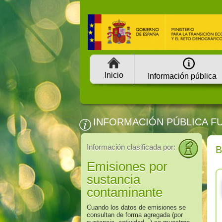
Inicio
Información pública
INFORMACIÓN PÚBLICA F
Información clasificada por:
Emisiones por
sustancia
contaminante
Cuando los datos de emisiones se
consultan de forma agregada (por