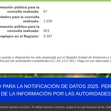
rmación pública para la
consulta realizada
:
67
idados para la consulta
realizada
:
1.030
rmación pública para la
consulta realizada
:
923
omplejos en el Registro
:
9.397
co puesta a disposición ha sido preparada por el Registro Estatal de Emisiones 
ados por las autoridades competentes (CC.AA. y CC.HH.). Haga un uso adecuado de l
Demográfico
Mapa web
Canales RSS
Enlaces
Accesibil
O PARA LA NOTIFICACIÓN DE DATOS 2025. PE
 DE LA INFORMACIÓN POR LAS AUTORIDADE
frecer nuestros servicios. Al utilizar nuestros servicios, acepta el uso que hacemos de las cook