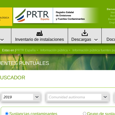
Bienve
We
Ben
Benvi
Ongi 
Inventario de instalaciones
Descargas
Doc
Estas en |
PRTR España
Información pública
Información pública fuentes p
UENTES PUNTUALES
BUSCADOR
Sustancias contaminantes
Grupo de susta