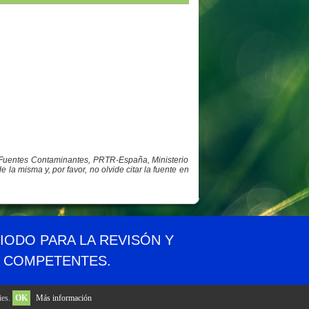
y Fuentes Contaminantes, PRTR-España, Ministerio
a misma y, por favor, no olvide citar la fuente en
idad
Aviso legal
Privacidad
Contacto
RIODO PARA LA REVISÓN Y
S COMPETENTES.
ies.
OK
Más información