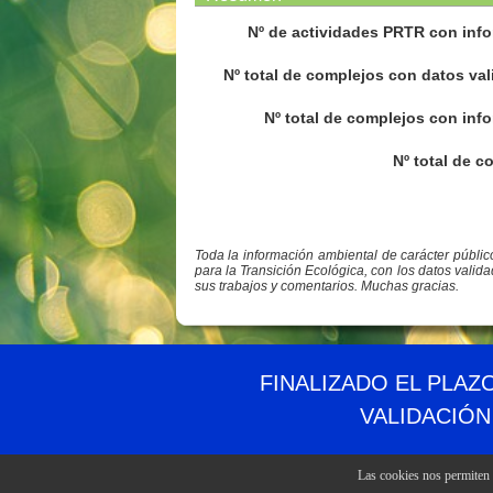
Nº de actividades PRTR con info
Nº total de complejos con datos val
Nº total de complejos con info
Nº total de c
Toda la información ambiental de carácter públi
para la Transición Ecológica, con los datos valid
sus trabajos y comentarios. Muchas gracias.
© PRTR España
Ministerio para la Transición Ecológica y el Reto 
FINALIZADO EL PLAZ
VALIDACIÓN
Las cookies nos permiten o