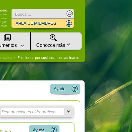
nidos
lcome
vidos
nguts
etorri
umentos
Conozca más
untuales
Emisiones por sustancia contaminante
ncias