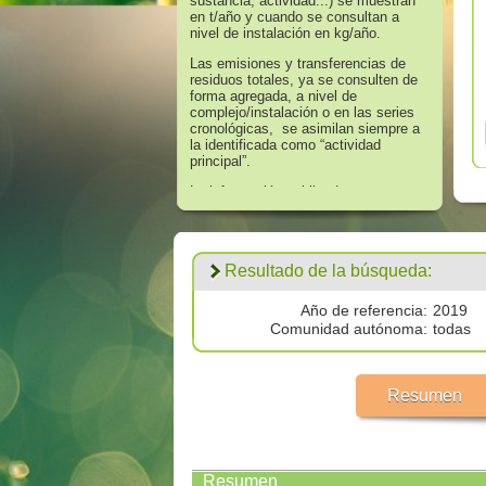
sustancia, actividad...) se muestran
en t/año y cuando se consultan a
nivel de instalación en kg/año.
Las emisiones y transferencias de
residuos totales, ya se consulten de
forma agregada, a nivel de
complejo/instalación o en las series
cronológicas, se asimilan siempre a
la identificada como “actividad
principal”.
La información publicada en
referencia a los años 2008 hasta
2016 corresponde a aquella que
supera los umbrales de información
establecidos en el Anexo II “Lista de
Resultado de la búsqueda:
Sustancias” del Real Decreto
508/2007, de 20 de abril, que regula
el suministro de información sobre
Año de referencia:
2019
emisiones del Reglamento E - PRTR
Comunidad autónoma:
todas
y de las autorizaciones ambientales
integradas.
Los datos publicados respecto al
Resumen
año 2017 corresponden a
todas las
emisiones por encima de cero
validadas por las autoridades
competentes.
Resumen