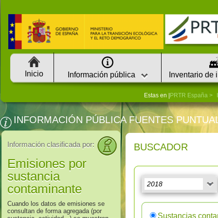
Inicio
Información pública
Inventario de 
Estas en |
PRTR España
INFORMACIÓN PÚBLICA FUENTES PUNTUA
Información clasificada por:
BUSCADOR
Emisiones por
sustancia
contaminante
Cuando los datos de emisiones se
consultan de forma agregada (por
Sustancias cont