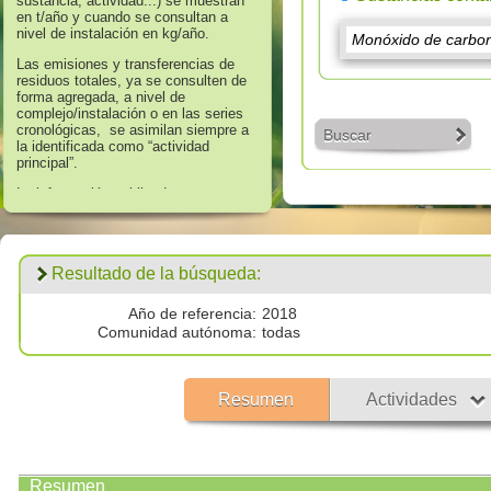
sustancia, actividad...) se muestran
en t/año y cuando se consultan a
nivel de instalación en kg/año.
Las emisiones y transferencias de
residuos totales, ya se consulten de
forma agregada, a nivel de
complejo/instalación o en las series
cronológicas, se asimilan siempre a
Buscar
la identificada como “actividad
principal”.
La información publicada en
referencia a los años 2008 hasta
2016 corresponde a aquella que
supera los umbrales de información
establecidos en el Anexo II “Lista de
Resultado de la búsqueda:
Sustancias” del Real Decreto
508/2007, de 20 de abril, que regula
el suministro de información sobre
Año de referencia:
2018
emisiones del Reglamento E - PRTR
Comunidad autónoma:
todas
y de las autorizaciones ambientales
integradas.
Los datos publicados respecto al
Resumen
Actividades
año 2017 corresponden a
todas las
emisiones por encima de cero
validadas por las autoridades
competentes.
Resumen