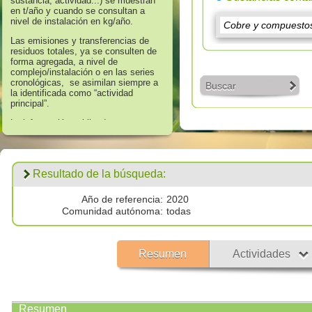
sustancia, actividad...) se muestran
en t/año y cuando se consultan a
nivel de instalación en kg/año.
Las emisiones y transferencias de
residuos totales, ya se consulten de
forma agregada, a nivel de
complejo/instalación o en las series
cronológicas, se asimilan siempre a
Buscar
la identificada como “actividad
principal”.
La información publicada en
referencia a los años 2008 hasta
2016 corresponde a aquella que
supera los umbrales de información
establecidos en el Anexo II “Lista de
Resultado de la búsqueda:
Sustancias” del Real Decreto
508/2007, de 20 de abril, que regula
el suministro de información sobre
Año de referencia:
2020
emisiones del Reglamento E - PRTR
Comunidad autónoma:
todas
y de las autorizaciones ambientales
integradas.
Los datos publicados respecto al
Resumen
Actividades
año 2017 corresponden a
todas las
emisiones por encima de cero
validadas por las autoridades
competentes.
Resumen