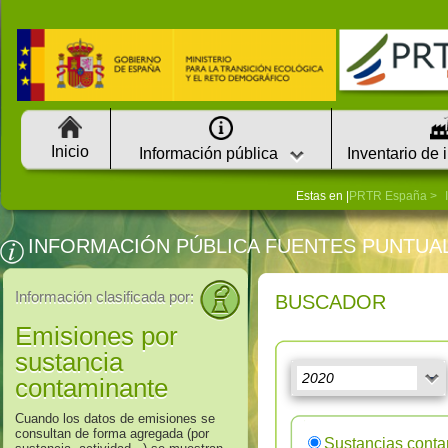
Inicio
Información pública
Inventario de 
Estas en |
PRTR España
INFORMACIÓN PÚBLICA FUENTES PUNTUA
Información clasificada por:
BUSCADOR
Emisiones por
sustancia
contaminante
Cuando los datos de emisiones se
consultan de forma agregada (por
Sustancias cont