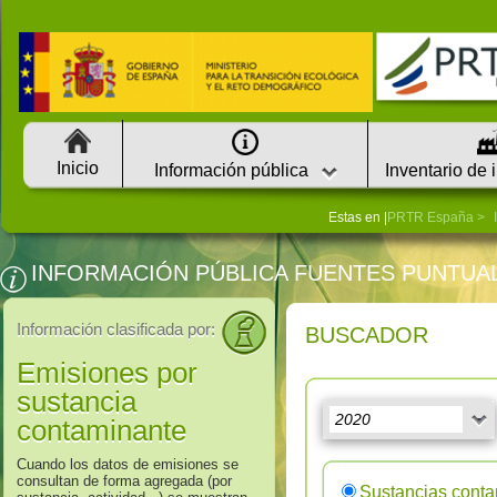
Inicio
Información pública
Inventario de 
Estas en |
PRTR España
INFORMACIÓN PÚBLICA FUENTES PUNTUA
Información clasificada por:
BUSCADOR
Emisiones por
sustancia
contaminante
Cuando los datos de emisiones se
consultan de forma agregada (por
Sustancias cont