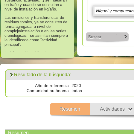
sustancia, actividad...) se muestran
en t/año y cuando se consultan a
nivel de instalación en kg/año.
Las emisiones y transferencias de
residuos totales, ya se consulten de
forma agregada, a nivel de
complejo/instalación o en las series
cronológicas, se asimilan siempre a
Buscar
la identificada como “actividad
principal”.
La información publicada en
referencia a los años 2008 hasta
2016 corresponde a aquella que
supera los umbrales de información
establecidos en el Anexo II “Lista de
Resultado de la búsqueda:
Sustancias” del Real Decreto
508/2007, de 20 de abril, que regula
el suministro de información sobre
Año de referencia:
2020
emisiones del Reglamento E - PRTR
Comunidad autónoma:
todas
y de las autorizaciones ambientales
integradas.
Los datos publicados respecto al
Resumen
Actividades
año 2017 corresponden a
todas las
emisiones por encima de cero
validadas por las autoridades
competentes.
Resumen