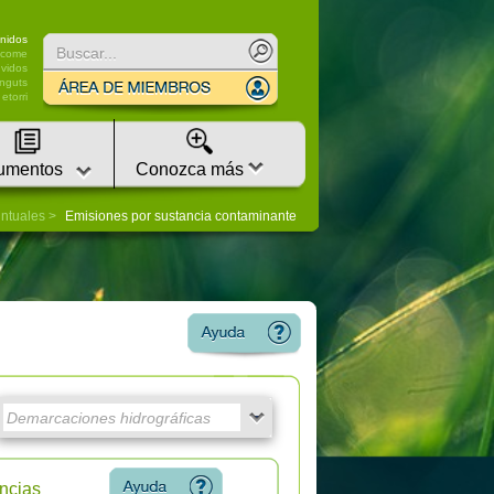
nidos
lcome
vidos
nguts
etorri
umentos
Conozca más
untuales
Emisiones por sustancia contaminante
ncias