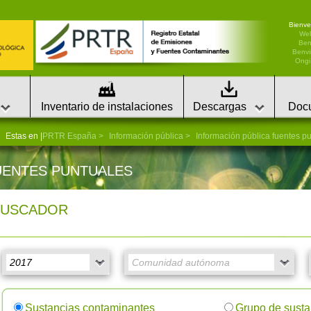
Bienve
We
Ben
Benvi
Ongi 
Inventario de instalaciones
Descargas
Doc
Estas en |
PRTR España
Información pública
Información pública fuentes p
UENTES PUNTUALES
BUSCADOR
Sustancias contaminantes
Grupo de susta