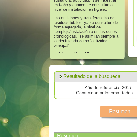
sustancia, actividad...) se muestran
en t/año y cuando se consultan a
nivel de instalación en kg/año.
Las emisiones y transferencias de
residuos totales, ya se consulten de
forma agregada, a nivel de
complejo/instalación o en las series
cronológicas, se asimilan siempre a
la identificada como “actividad
principal”.
La información publicada en
referencia a los años 2008 hasta
2016 corresponde a aquella que
supera los umbrales de información
establecidos en el Anexo II “Lista de
Resultado de la búsqueda:
Sustancias” del Real Decreto
508/2007, de 20 de abril, que regula
el suministro de información sobre
Año de referencia:
2017
emisiones del Reglamento E - PRTR
Comunidad autónoma:
todas
y de las autorizaciones ambientales
integradas.
Los datos publicados respecto al
Resumen
año 2017 corresponden a
todas las
emisiones por encima de cero
validadas por las autoridades
competentes.
Resumen