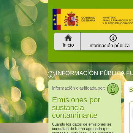
Inicio
Información pública
INFORMACIÓN PÚBLICA F
Información clasificada por:
Emisiones por
sustancia
contaminante
Cuando los datos de emisiones se
consultan de forma agregada (por