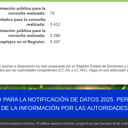
rmación pública para la
consulta realizada
:
74
idados para la consulta
realizada
:
3.412
rmación pública para la
consulta realizada
:
3.286
omplejos en el Registro
:
9.397
co puesta a disposición ha sido preparada por el Registro Estatal de Emisiones 
ados por las autoridades competentes (CC.AA. y CC.HH.). Haga un uso adecuado de l
Demográfico
Mapa web
Canales RSS
Enlaces
Accesibil
O PARA LA NOTIFICACIÓN DE DATOS 2025. PE
 DE LA INFORMACIÓN POR LAS AUTORIDADE
frecer nuestros servicios. Al utilizar nuestros servicios, acepta el uso que hacemos de las cook