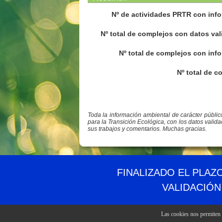
Nº de actividades PRTR con info
Nº total de complejos con datos val
Nº total de complejos con info
Nº total de c
Toda la información ambiental de carácter públi
para la Transición Ecológica, con los datos valid
sus trabajos y comentarios. Muchas gracias.
© PRTR España
Ministerio para la Transición Ecológica y el Reto 
FINALIZADO EL PLAZ
VALIDACIÓN
Las cookies nos permiten o