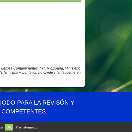
y Fuentes Contaminantes, PRTR-España, Ministerio
a misma y, por favor, no olvide citar la fuente en
idad
Aviso legal
Privacidad
Contacto
RIODO PARA LA REVISÓN Y
S COMPETENTES.
ies.
OK
Más información