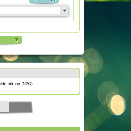
ido nitroso (N2O)
l