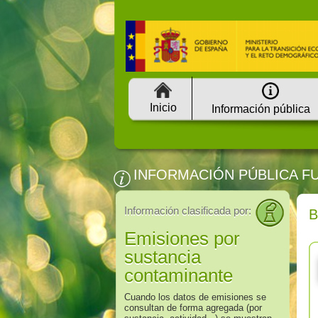
Inicio
Información pública
INFORMACIÓN PÚBLICA F
Información clasificada por:
Emisiones por
sustancia
contaminante
Cuando los datos de emisiones se
consultan de forma agregada (por