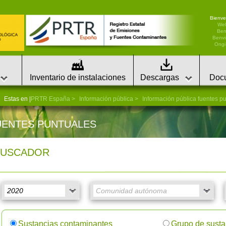
Bienve
We
Ben
Benvi
Ongi 
Inventario de instalaciones
Descargas
Doc
Estas en |
PRTR España
Información pública
Información pública fuentes p
UENTES PUNTUALES
BUSCADOR
Sustancias contaminantes
Grupo de susta