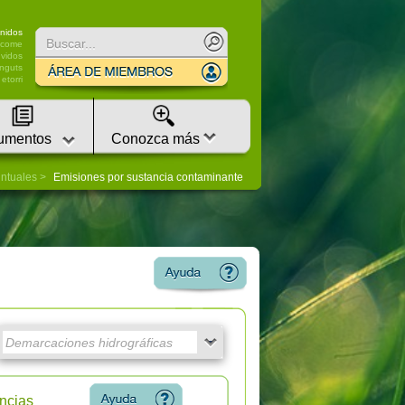
nidos
lcome
vidos
nguts
etorri
umentos
Conozca más
untuales
Emisiones por sustancia contaminante
ncias