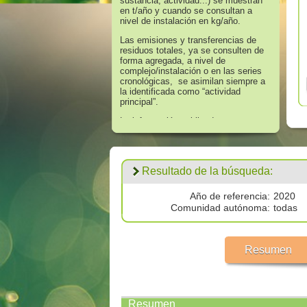
sustancia, actividad...) se muestran
en t/año y cuando se consultan a
nivel de instalación en kg/año.
Las emisiones y transferencias de
residuos totales, ya se consulten de
forma agregada, a nivel de
complejo/instalación o en las series
cronológicas, se asimilan siempre a
la identificada como “actividad
principal”.
La información publicada en
referencia a los años 2008 hasta
2016 corresponde a aquella que
supera los umbrales de información
establecidos en el Anexo II “Lista de
Resultado de la búsqueda:
Sustancias” del Real Decreto
508/2007, de 20 de abril, que regula
el suministro de información sobre
Año de referencia:
2020
emisiones del Reglamento E - PRTR
Comunidad autónoma:
todas
y de las autorizaciones ambientales
integradas.
Los datos publicados respecto al
Resumen
año 2017 corresponden a
todas las
emisiones por encima de cero
validadas por las autoridades
competentes.
Resumen