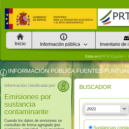
Inicio
Información pública
Inventario de 
Estas en |
PRTR España
INFORMACIÓN PÚBLICA FUENTES PUNTUA
Información clasificada por:
BUSCADOR
Emisiones por
sustancia
contaminante
Cuando los datos de emisiones se
consultan de forma agregada (por
Sustancias cont