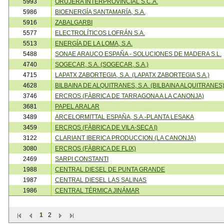
5993
ORUJERA INTERPROVINCIAL S.C.A.
5986
BIOENERGÍA SANTAMARÍA, S.A.
5916
ZABALGARBI
5577
ELECTROLÍTICOS LOFRÁN S.A.
5513
ENERGÍA DE LA LOMA, S.A.
5488
SONAE ARAUCO ESPAÑA - SOLUCIONES DE MADERA S.L.
4740
SOGECAR, S.A. (SOGECAR, S.A.)
4715
LAPATX ZABORTEGIA, S.A. (LAPATX ZABORTEGIA S.A.)
4628
BILBAINA DE ALQUITRANES, S.A. (BILBAINA ALQUITRANES
3746
ERCROS (FÀBRICA DE TARRAGONA A LA CANONJA)
3681
PAPEL ARALAR
3489
ARCELORMITTAL ESPAÑA, S.A.-PLANTA LESAKA
3459
ERCROS (FÀBRICA DE VILA-SECA I)
3122
CLARIANT IBERICA PRODUCCION (LA CANONJA)
3080
ERCROS (FÀBRICA DE FLIX)
2469
SARPI CONSTANTI
1988
CENTRAL DIESEL DE PUNTA GRANDE
1987
CENTRAL DIESEL LAS SALINAS
1986
CENTRAL TÉRMICA JINÁMAR
1
2