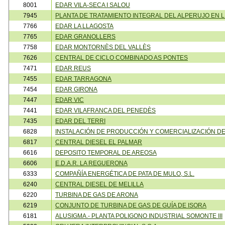
8001
EDAR VILA-SECA I SALOU
7945
PLANTA DE TRATAMIENTO INTEGRAL DEL ALPERUJO EN 
7766
EDAR LA LLAGOSTA
7765
EDAR GRANOLLERS
7758
EDAR MONTORNÈS DEL VALLÈS
7626
CENTRAL DE CICLO COMBINADO AS PONTES
7471
EDAR REUS
7455
EDAR TARRAGONA
7454
EDAR GIRONA
7447
EDAR VIC
7441
EDAR VILAFRANCA DEL PENEDÈS
7435
EDAR DEL TERRI
6828
INSTALACIÓN DE PRODUCCIÓN Y COMERCIALIZACIÓN D
6817
CENTRAL DIESEL EL PALMAR
6616
DEPOSITO TEMPORAL DE AREOSA
6606
E.D.A.R. LA REGUERONA
6333
COMPAÑÍA ENERGÉTICA DE PATA DE MULO, S.L.
6240
CENTRAL DIESEL DE MELILLA
6220
TURBINA DE GAS DE ARONA
6219
CONJUNTO DE TURBINA DE GAS DE GUÍA DE ISORA
6181
ALUSIGMA.- PLANTA POLIGONO INDUSTRIAL SOMONTE III