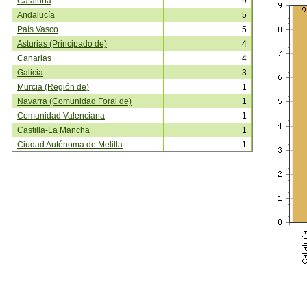
Cataluña
9
Andalucía
5
País Vasco
5
Asturias (Principado de)
4
Canarias
4
Galicia
3
Murcia (Región de)
1
Navarra (Comunidad Foral de)
1
Comunidad Valenciana
1
Castilla-La Mancha
1
Ciudad Autónoma de Melilla
1