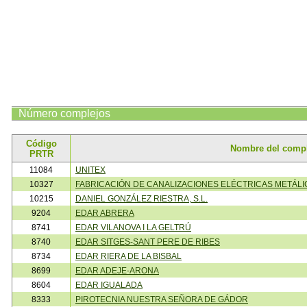
Número complejos
Código
Nombre del comp
PRTR
11084
UNITEX
10327
FABRICACIÓN DE CANALIZACIONES ELÉCTRICAS METÁLI
10215
DANIEL GONZÁLEZ RIESTRA, S.L.
9204
EDAR ABRERA
8741
EDAR VILANOVA I LA GELTRÚ
8740
EDAR SITGES-SANT PERE DE RIBES
8734
EDAR RIERA DE LA BISBAL
8699
EDAR ADEJE-ARONA
8604
EDAR IGUALADA
8333
PIROTECNIA NUESTRA SEÑORA DE GÁDOR