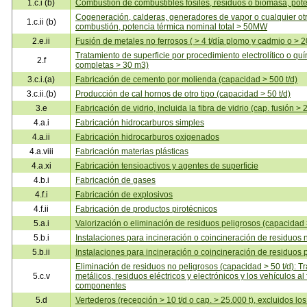
1.c.i (b)
Combustión de combustibles fósiles, residuos o biomasa, pot
Cogeneración, calderas, generadores de vapor o cualquier ot
1.c.ii (b)
combustión, potencia térmica nominal total > 50MW
2.e.ii
Fusión de metales no ferrosos ( > 4 t/día plomo y cadmio o > 20
Tratamiento de superficie por procedimiento electrolítico o quí
2.f
completas > 30 m3)
3.c.i.(a)
Fabricación de cemento por molienda (capacidad > 500 t/d)
3.c.ii.(b)
Producción de cal hornos de otro tipo (capacidad > 50 t/d)
3.e
Fabricación de vidrio, incluida la fibra de vidrio (cap. fusión > 2
4.a.i
Fabricación hidrocarburos simples
4.a.ii
Fabricación hidrocarburos oxigenados
4.a.viii
Fabricación materias plásticas
4.a.xi
Fabricación tensioactivos y agentes de superficie
4.b.i
Fabricación de gases
4.f.i
Fabricación de explosivos
4.f.ii
Fabricación de productos pirotécnicos
5.a.i
Valorización o eliminación de residuos peligrosos (capacidad >
5.b.i
Instalaciones para incineración o coincineración de residuos n
5.b.ii
Instalaciones para incineración o coincineración de residuos p
Eliminación de residuos no peligrosos (capacidad > 50 t/d): Tr
5.c.v
metálicos, residuos eléctricos y electrónicos y los vehículos al f
componentes
5.d
Vertederos (recepción > 10 t/d o cap. > 25.000 t), excluidos lo