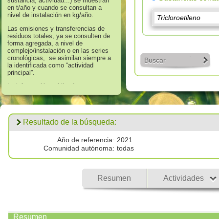
sustancia, actividad...) se muestran
en t/año y cuando se consultan a
nivel de instalación en kg/año.
Las emisiones y transferencias de
residuos totales, ya se consulten de
forma agregada, a nivel de
complejo/instalación o en las series
cronológicas, se asimilan siempre a
Buscar
la identificada como “actividad
principal”.
La información publicada en
referencia a los años 2008 hasta
2016 corresponde a aquella que
supera los umbrales de información
establecidos en el Anexo II “Lista de
Resultado de la búsqueda:
Sustancias” del Real Decreto
508/2007, de 20 de abril, que regula
el suministro de información sobre
Año de referencia:
2021
emisiones del Reglamento E - PRTR
Comunidad autónoma:
todas
y de las autorizaciones ambientales
integradas.
Los datos publicados respecto al
Resumen
Actividades
año 2017 corresponden a
todas las
emisiones por encima de cero
validadas por las autoridades
competentes.
Resumen