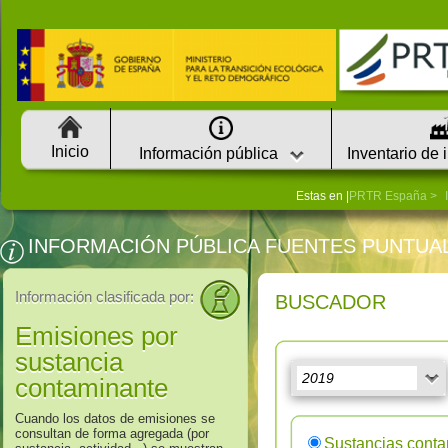
Inicio
Información pública
Inventario de 
Estas en |
PRTR España
INFORMACIÓN PÚBLICA FUENTES PUNTUA
Información clasificada por:
BUSCADOR
Emisiones por
sustancia
contaminante
Cuando los datos de emisiones se
consultan de forma agregada (por
Sustancias cont