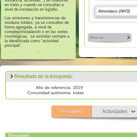
sustancia, actividad...) se muestran
en t/año y cuando se consultan a
nivel de instalación en kg/año.
Las emisiones y transferencias de
residuos totales, ya se consulten de
forma agregada, a nivel de
complejo/instalación o en las series
cronológicas, se asimilan siempre a
Buscar
la identificada como “actividad
principal”.
La información publicada en
referencia a los años 2008 hasta
2016 corresponde a aquella que
supera los umbrales de información
establecidos en el Anexo II “Lista de
Resultado de la búsqueda:
Sustancias” del Real Decreto
508/2007, de 20 de abril, que regula
el suministro de información sobre
Año de referencia:
2019
emisiones del Reglamento E - PRTR
Comunidad autónoma:
todas
y de las autorizaciones ambientales
integradas.
Los datos publicados respecto al
Resumen
Actividades
año 2017 corresponden a
todas las
emisiones por encima de cero
validadas por las autoridades
competentes.
Resumen