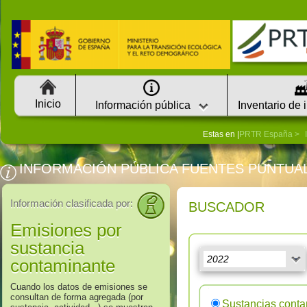
Inicio
Información pública
Inventario de 
Estas en |
PRTR España
INFORMACIÓN PÚBLICA FUENTES PUNTUA
Información clasificada por:
BUSCADOR
Emisiones por
sustancia
contaminante
Cuando los datos de emisiones se
consultan de forma agregada (por
Sustancias cont