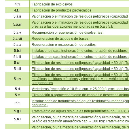
4.f.i
Fabricación de explosivos
4.f.ii
Fabricación de productos pirotécnicos
5.a.ii
Valorización o eliminación de residuos peligrosos (capacidad >
Valorización o eliminación de residuos peligrosos (capacidad
5.a.iii
previas a las operaciones mencionadas en 5.a y 5.b
5.a.v
Recuperación o regeneración de disolventes
5.a.vii
Regeneración de ácidos o de bases
5.a.x
Regeneración o recuperación de aceites
5.b.i
Instalaciones para incineración o coincineración de residuos n
5.b.ii
Instalaciones para incineración o coincineración de residuos p
5.c.i
Eliminación de residuos no peligrosos (capacidad > 50 t/d): T
5.c.ii
Eliminación de residuos no peligrosos (capacidad > 50 t/d): Tr
Eliminación de residuos no peligrosos (capacidad > 50 t/d): Tr
5.c.v
metálicos, residuos eléctricos y electrónicos y los vehículos al f
componentes
5.d
Vertederos (recepción > 10 t/d o cap. > 25.000 t), excluidos lo
5.e
Eliminación o aprovechamiento de canales o desechos animal
Instalaciones de tratamiento de aguas residuales urbanas (c
5.f
habitante)
5.g.i
Tratamiento de aguas residuales independientes (no EDAR):
Valorización, o una mezcla de valorización y eliminación, de re
5.h.i
Si sólo es digestión anaeróbica cap. = 100 t/d): Tratamiento bi
Valorización, o una mezcla de valorización y eliminación, de re