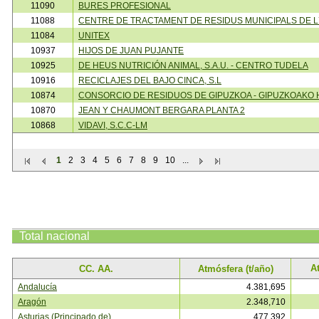
11090
BURES PROFESIONAL
11088
CENTRE DE TRACTAMENT DE RESIDUS MUNICIPALS DE 
11084
UNITEX
10937
HIJOS DE JUAN PUJANTE
10925
DE HEUS NUTRICIÓN ANIMAL, S.A.U. - CENTRO TUDELA
10916
RECICLAJES DEL BAJO CINCA, S.L
10874
CONSORCIO DE RESIDUOS DE GIPUZKOA - GIPUZKOAKO 
10870
JEAN Y CHAUMONT BERGARA PLANTA 2
10868
VIDAVI, S.C.C-LM
1
2
3
4
5
6
7
8
9
10
...
Total
nacional
A
CC. AA.
Atmósfera (t/año)
Andalucía
4.381,695
Aragón
2.348,710
Asturias (Principado de)
477,392