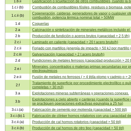
1.b.ii
Gasificación o licuefacción de otros combustibles, cuando la
1.c.i (b)
Combustión de combustibles fósiles, residuos o biomasa, pot
Cogeneración, calderas, generadores de vapor o cualquier ot
1.c.ii (b)
combustión, potencia térmica nominal total > 50MW
1.d
Coquerías
2.a
Calcinación o sintetización de minerales metálicos incluido el
2.b
Producción de fundición o aceros brutos (capacidad > 2,5 t/h)
2.c.i
Laminado en caliente (capacidad > 20 t acero bruto/h)
2.c.ii
Forjado con martillos (energía de impacto > 50 kJ por martillo
2.c.iii
Galvanización (capacidad > 2 t acero bruto/h)
2.d
Fundiciones de metales ferrosos (capacidad producción > 20 t
Minerales, concentrados o materias primas secundarias por p
2.e.i
electroquímicos
2.e.ii
Fusión de metales no ferrosos ( > 4 t/día plomo y cadmio o > 20
Tratamiento de superficie por procedimiento electrolítico o quí
2.f
completas > 30 m3)
3.a
Explotaciones mineras subterráneas y operaciones conexas.
Explotaciones a cielo abierto y canteras (cuando la superficie
3.b
se practiquen operaciones extractivas equivalga a 25 ha)
3.c.i.(a)
Fabricación de cemento por molienda (capacidad > 500 t/d)
3.c.i.(b).1
Fabricación de clínker hornos rotatorios con una capacidad de
3.c.ii.(a)
Producción de cal hornos rotatorios (capacidad > 50 t/d)
3.c.ii.(b)
Producción de cal hornos de otro tipo (capacidad > 50 t/d)