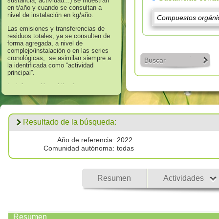
sustancia, actividad...) se muestran
en t/año y cuando se consultan a
nivel de instalación en kg/año.
Las emisiones y transferencias de
residuos totales, ya se consulten de
forma agregada, a nivel de
complejo/instalación o en las series
cronológicas, se asimilan siempre a
Buscar
la identificada como “actividad
principal”.
La información publicada en
referencia a los años 2008 hasta
2016 corresponde a aquella que
supera los umbrales de información
establecidos en el Anexo II “Lista de
Resultado de la búsqueda:
Sustancias” del Real Decreto
508/2007, de 20 de abril, que regula
el suministro de información sobre
Año de referencia:
2022
emisiones del Reglamento E - PRTR
Comunidad autónoma:
todas
y de las autorizaciones ambientales
integradas.
Los datos publicados respecto al
Resumen
Actividades
año 2017 corresponden a
todas las
emisiones por encima de cero
validadas por las autoridades
competentes.
Resumen