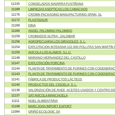
11235
CONGELADOS NAVARRA FUSTIÑANA
11189
LIMPIEZAS ASEPTICAS LOS CAMACHOS
11176
CROWN PACKAGING MANUFACTURING SPAIN, SL
11172
PLASTIGAUR
11168
DINA
11160
ANGEL PALOMINO PALOMINO
11159
CROMADOS SUTRA - ZALDIBAR
11156
AGROPECUARIA LOS GIRASOLES, S. L.
11154
EXPLOTACION INTENSIVA 102.000 POLLITAS SAN MARTÍN 
11150
AVICOLA LOS ALAMOS, S.L.U.
11148
MARIANO HERNANDEZ DEL CASTILLO
11147
EXPLOTACIÓN PORCINA
11144
PLANTA DE TRATAMIENTO DE PURINES CON COGENERAC
11143
PLANTA DE TRATAMIENTO DE PURINES CON COGENERACI
11141
FÁBRICA DE PRODUCTOS LÁCTEOS
11140
PRODUCTOS DEL CIGÜELA, S. L.
11138
VALORIZACIÓN DE RAEE, ACEITES USADOS Y CENTRO D
11137
SAT AVICOLA MANCHUELA
11111
NOEL ALIMENTÀRIA
11108
MARCJOAN IMPORT EXPORT
11094
GRIÑÓ ECOLOGIC SA