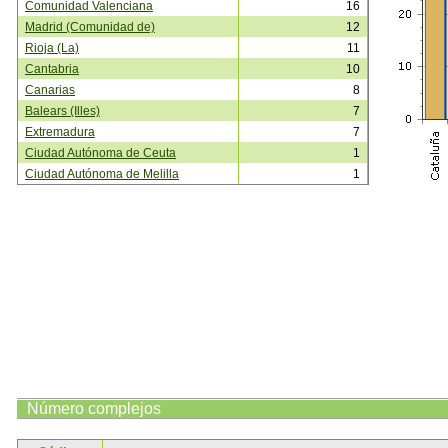
Comunidad Valenciana
16
Madrid (Comunidad de)
12
Rioja (La)
11
Cantabria
10
Canarias
8
Balears (Illes)
7
Extremadura
7
Ciudad Autónoma de Ceuta
1
Ciudad Autónoma de Melilla
1
Número complejos