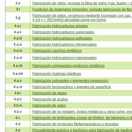
3.e
Fabricación de vidrio, incluida la fibra de vidrio (cap. fusión > 2
3.f
Fundición de materiales minerales, incluida fabricación de fibr
Fabricación de pdtos. cerámicos mediante horneado con cap. 
3.g
4 m3 y > 300 kg/m3 densidad carga por horno
4.a.i
Fabricación hidrocarburos simples
4.a.ii
Fabricación hidrocarburos oxigenados
4.a.iii
Fabricación hidrocarburos sulfurados
4.a.iv
Fabricación hidrocarburos nitrogenados
4.a.ix
Fabricación cauchos sintéticos
4.a.vi
Fabricación hidrocarburos halogenados
4.a.vii
Fabricación compuestos orgánicos metálicos
4.a.viii
Fabricación materias plásticas
4.a.x
Fabricación colorantes y pigmentos (orgánicos)
4.a.xi
Fabricación tensioactivos y agentes de superficie
4.b.i
Fabricación de gases
4.b.ii
Fabricación de ácidos
4.b.iv
Fabricación de sales
4.b.v
Fabricación de no metales, óxidos metálicos u otros comp. in
4.c
Fabricación de fertilizantes a base de fósforo, de nitrógeno o 
4.d
Fabricación de productos fitofarmacéuticos o biocidas
4.e
Procedimiento químico o biológico para fabricación de medi