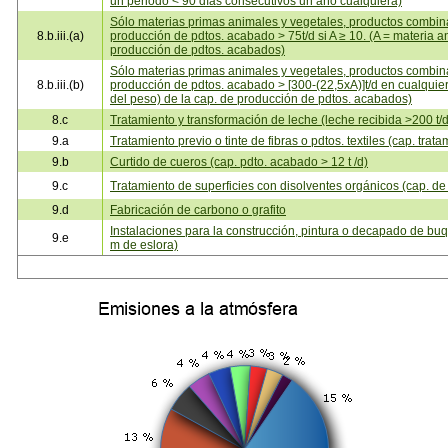
un periodo < 90 días consecutivos un año cualquiera)
Sólo materias primas animales y vegetales, productos combin
8.b.iii.(a)
producción de pdtos. acabado > 75t/d si A ≥ 10. (A = materia a
producción de pdtos. acabados)
Sólo materias primas animales y vegetales, productos combin
8.b.iii.(b)
producción de pdtos. acabado > [300-(22,5xA)]t/d en cualquier
del peso) de la cap. de producción de pdtos. acabados)
8.c
Tratamiento y transformación de leche (leche recibida >200 t/d
9.a
Tratamiento previo o tinte de fibras o pdtos. textiles (cap. trata
9.b
Curtido de cueros (cap. pdto. acabado > 12 t /d)
9.c
Tratamiento de superficies con disolventes orgánicos (cap. de
9.d
Fabricación de carbono o grafito
Instalaciones para la construcción, pintura o decapado de b
9.e
m de eslora)