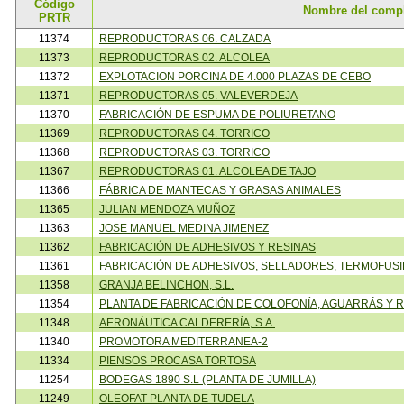
Código
Nombre del comp
PRTR
11374
REPRODUCTORAS 06. CALZADA
11373
REPRODUCTORAS 02. ALCOLEA
11372
EXPLOTACION PORCINA DE 4.000 PLAZAS DE CEBO
11371
REPRODUCTORAS 05. VALEVERDEJA
11370
FABRICACIÓN DE ESPUMA DE POLIURETANO
11369
REPRODUCTORAS 04. TORRICO
11368
REPRODUCTORAS 03. TORRICO
11367
REPRODUCTORAS 01. ALCOLEA DE TAJO
11366
FÁBRICA DE MANTECAS Y GRASAS ANIMALES
11365
JULIAN MENDOZA MUÑOZ
11363
JOSE MANUEL MEDINA JIMENEZ
11362
FABRICACIÓN DE ADHESIVOS Y RESINAS
11361
FABRICACIÓN DE ADHESIVOS, SELLADORES, TERMOFUSI
11358
GRANJA BELINCHON, S.L.
11354
PLANTA DE FABRICACIÓN DE COLOFONÍA, AGUARRÁS Y 
11348
AERONÁUTICA CALDERERÍA, S.A.
11340
PROMOTORA MEDITERRANEA-2
11334
PIENSOS PROCASA TORTOSA
11254
BODEGAS 1890 S.L (PLANTA DE JUMILLA)
11249
OLEOFAT PLANTA DE TUDELA