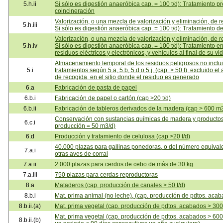
5.h.ii
Si sólo es digestión anaeróbica cap. = 100 t/d): Tratamiento pr
coincineración
Valorización, o una mezcla de valorización y eliminación, de re
5.h.iii
Si sólo es digestión anaeróbica cap. = 100 t/d): Tratamiento d
Valorización, o una mezcla de valorización y eliminación, de re
5.h.iv
Si sólo es digestión anaeróbica cap. = 100 t/d): Tratamiento en
residuos eléctricos y electrónicos, y vehículos al final de su v
Almacenamiento temporal de los residuos peligrosos no inclui
5.i
tratamientos según 5.a, 5.b, 5.d o 5.j, (cap. > 50 t), excluido
de recogida, en el sitio donde el residuo es generado
6.a
Fabricación de pasta de papel
6.b.i
Fabricación de papel o cartón (cap >20 t/d)
6.b.ii
Fabricación de tableros derivados de la madera (cap > 600 m
Conservación con sustancias químicas de madera y producto
6.c.i
producción = 50 m3/d)
6.d
Producción y tratamiento de celulosa (cap >20 t/d)
40.000 plazas para gallinas ponedoras, o del número equivale
7.a.i
otras aves de corral
7.a.ii
2.000 plazas para cerdos de cebo de más de 30 kg
7.a.iii
750 plazas para cerdas reproductoras
8.a
Mataderos (cap. producción de canales > 50 t/d)
8.b.i
Mat. prima animal (no leche), (cap. producción de pdtos. acab
8.b.ii.(a)
Mat. prima vegetal (cap. producción de pdtos. acabados > 300 
Mat. prima vegetal (cap. producción de pdtos. acabados > 600 t
8.b.ii.(b)