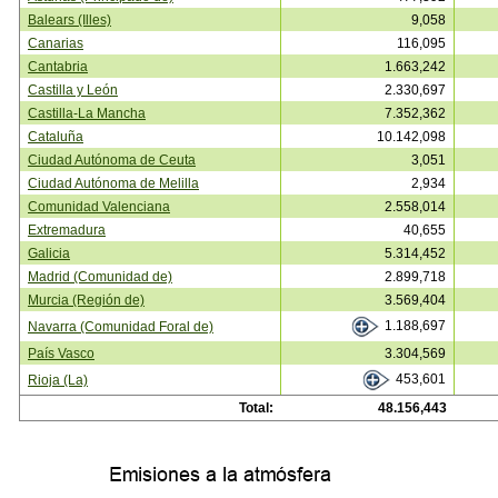
Balears (Illes)
9,058
Canarias
116,095
Cantabria
1.663,242
Castilla y León
2.330,697
Castilla-La Mancha
7.352,362
Cataluña
10.142,098
Ciudad Autónoma de Ceuta
3,051
Ciudad Autónoma de Melilla
2,934
Comunidad Valenciana
2.558,014
Extremadura
40,655
Galicia
5.314,452
Madrid (Comunidad de)
2.899,718
Murcia (Región de)
3.569,404
1.188,697
Navarra (Comunidad Foral de)
País Vasco
3.304,569
453,601
Rioja (La)
Total:
48.156,443