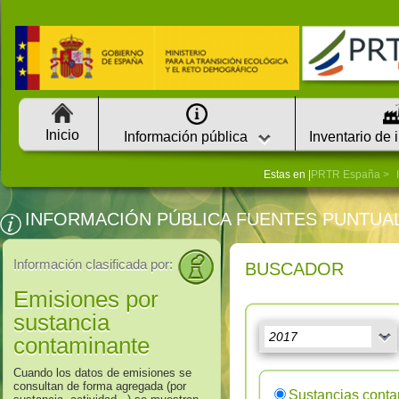
Inicio
Información pública
Inventario de 
Estas en |
PRTR España
INFORMACIÓN PÚBLICA FUENTES PUNTUA
Información clasificada por:
BUSCADOR
Emisiones por
sustancia
contaminante
Cuando los datos de emisiones se
consultan de forma agregada (por
Sustancias cont