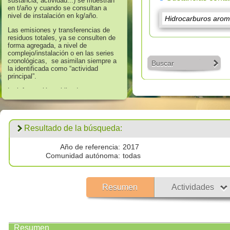
sustancia, actividad...) se muestran
en t/año y cuando se consultan a
nivel de instalación en kg/año.
Las emisiones y transferencias de
residuos totales, ya se consulten de
forma agregada, a nivel de
complejo/instalación o en las series
cronológicas, se asimilan siempre a
Buscar
la identificada como “actividad
principal”.
La información publicada en
referencia a los años 2008 hasta
2016 corresponde a aquella que
supera los umbrales de información
establecidos en el Anexo II “Lista de
Resultado de la búsqueda:
Sustancias” del Real Decreto
508/2007, de 20 de abril, que regula
el suministro de información sobre
Año de referencia:
2017
emisiones del Reglamento E - PRTR
Comunidad autónoma:
todas
y de las autorizaciones ambientales
integradas.
Los datos publicados respecto al
Resumen
Actividades
año 2017 corresponden a
todas las
emisiones por encima de cero
validadas por las autoridades
competentes.
Resumen