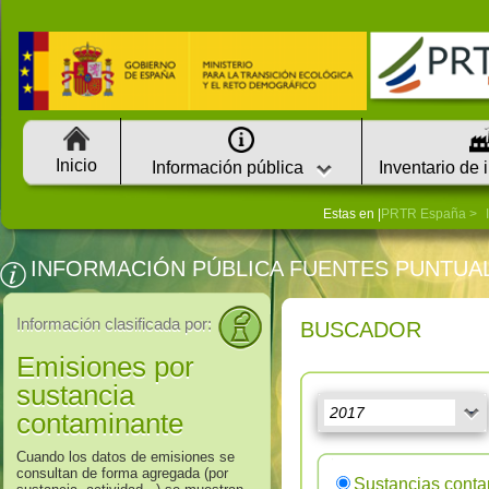
Inicio
Información pública
Inventario de 
Estas en |
PRTR España
INFORMACIÓN PÚBLICA FUENTES PUNTUA
Información clasificada por:
BUSCADOR
Emisiones por
sustancia
contaminante
Cuando los datos de emisiones se
consultan de forma agregada (por
Sustancias cont