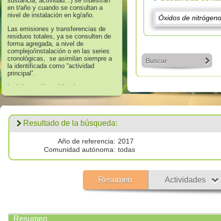
sustancia, actividad...) se muestran
en t/año y cuando se consultan a
nivel de instalación en kg/año.
Las emisiones y transferencias de
residuos totales, ya se consulten de
forma agregada, a nivel de
complejo/instalación o en las series
cronológicas, se asimilan siempre a
Buscar
la identificada como “actividad
principal”.
La información publicada en
referencia a los años 2008 hasta
2016 corresponde a aquella que
supera los umbrales de información
establecidos en el Anexo II “Lista de
Resultado de la búsqueda:
Sustancias” del Real Decreto
508/2007, de 20 de abril, que regula
el suministro de información sobre
Año de referencia:
2017
emisiones del Reglamento E - PRTR
Comunidad autónoma:
todas
y de las autorizaciones ambientales
integradas.
Los datos publicados respecto al
Resumen
Actividades
año 2017 corresponden a
todas las
emisiones por encima de cero
validadas por las autoridades
competentes.
Resumen