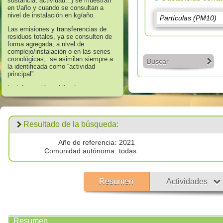
sustancia, actividad...) se muestran
en t/año y cuando se consultan a
nivel de instalación en kg/año.
Las emisiones y transferencias de
residuos totales, ya se consulten de
forma agregada, a nivel de
complejo/instalación o en las series
cronológicas, se asimilan siempre a
Buscar
la identificada como “actividad
principal”.
La información publicada en
referencia a los años 2008 hasta
2016 corresponde a aquella que
supera los umbrales de información
establecidos en el Anexo II “Lista de
Resultado de la búsqueda:
Sustancias” del Real Decreto
508/2007, de 20 de abril, que regula
el suministro de información sobre
Año de referencia:
2021
emisiones del Reglamento E - PRTR
Comunidad autónoma:
todas
y de las autorizaciones ambientales
integradas.
Los datos publicados respecto al
Resumen
Actividades
año 2017 corresponden a
todas las
emisiones por encima de cero
validadas por las autoridades
competentes.
Resumen