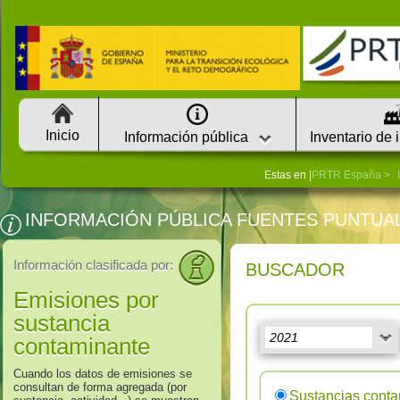
Inicio
Información pública
Inventario de 
Estas en |
PRTR España
INFORMACIÓN PÚBLICA FUENTES PUNTUA
Información clasificada por:
BUSCADOR
Emisiones por
sustancia
contaminante
Cuando los datos de emisiones se
consultan de forma agregada (por
Sustancias cont