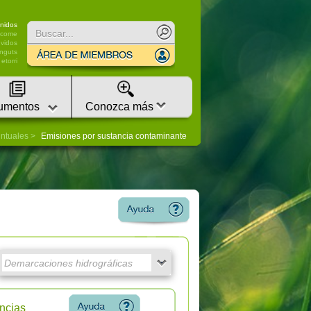
nidos
lcome
vidos
nguts
etorri
umentos
Conozca más
untuales
Emisiones por sustancia contaminante
ncias