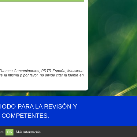
y Fuentes Contaminantes, PRTR-España, Ministerio
a misma y, por favor, no olvide citar la fuente en
idad
Aviso legal
Privacidad
Contacto
RIODO PARA LA REVISÓN Y
S COMPETENTES.
ies.
OK
Más información