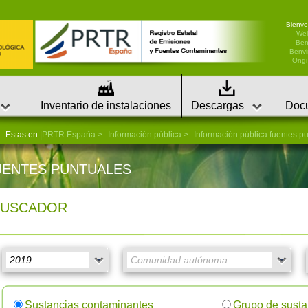
Bienve
We
Ben
Benvi
Ongi 
Inventario de instalaciones
Descargas
Doc
Estas en |
PRTR España
Información pública
Información pública fuentes p
UENTES PUNTUALES
BUSCADOR
Sustancias contaminantes
Grupo de susta