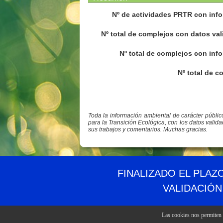
Nº de actividades PRTR con info
Nº total de complejos con datos val
Nº total de complejos con info
Nº total de c
Toda la información ambiental de carácter públi
para la Transición Ecológica, con los datos valid
sus trabajos y comentarios. Muchas gracias.
© PRTR España
Ministerio para la Transición Ecológica y el Reto 
FINALIZADO EL PLAZ
VALIDACIÓN
Las cookies nos permiten o