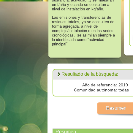
sustancia, actividad...) se muestran
en t/año y cuando se consultan a
nivel de instalación en kg/año.
Las emisiones y transferencias de
residuos totales, ya se consulten de
forma agregada, a nivel de
complejo/instalación o en las series
cronológicas, se asimilan siempre a
la identificada como “actividad
principal”.
La información publicada en
referencia a los años 2008 hasta
2016 corresponde a aquella que
supera los umbrales de información
establecidos en el Anexo II “Lista de
Resultado de la búsqueda:
Sustancias” del Real Decreto
508/2007, de 20 de abril, que regula
el suministro de información sobre
Año de referencia:
2019
emisiones del Reglamento E - PRTR
Comunidad autónoma:
todas
y de las autorizaciones ambientales
integradas.
Los datos publicados respecto al
Resumen
año 2017 corresponden a
todas las
emisiones por encima de cero
validadas por las autoridades
competentes.
Resumen