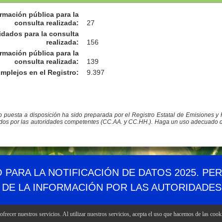
rmación pública para la
consulta realizada
:
27
idados para la consulta
realizada
:
156
rmación pública para la
consulta realizada
:
139
omplejos en el Registro
:
9.397
co puesta a disposición ha sido preparada por el Registro Estatal de Emisiones 
ados por las autoridades competentes (CC.AA. y CC.HH.). Haga un uso adecuado de l
Demográfico
Mapa web
Canales RSS
Enlaces
Accesibil
O PARA LA NOTIFICACIÓN DE DATOS 2025. PE
 DE LA INFORMACIÓN POR LAS AUTORIDADE
frecer nuestros servicios. Al utilizar nuestros servicios, acepta el uso que hacemos de las cook