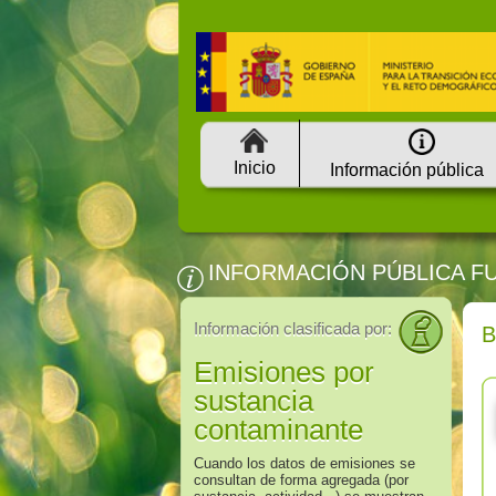
Inicio
Información pública
INFORMACIÓN PÚBLICA F
Información clasificada por:
Emisiones por
sustancia
contaminante
Cuando los datos de emisiones se
consultan de forma agregada (por