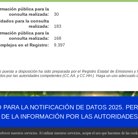
rmación pública para la
consulta realizada
:
30
idados para la consulta
realizada
:
183
rmación pública para la
consulta realizada
:
168
omplejos en el Registro
:
9.397
co puesta a disposición ha sido preparada por el Registro Estatal de Emisiones 
ados por las autoridades competentes (CC.AA. y CC.HH.). Haga un uso adecuado de l
Demográfico
Mapa web
Canales RSS
Enlaces
Accesibil
O PARA LA NOTIFICACIÓN DE DATOS 2025. PE
 DE LA INFORMACIÓN POR LAS AUTORIDADE
frecer nuestros servicios. Al utilizar nuestros servicios, acepta el uso que hacemos de las cook