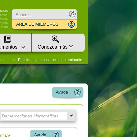
nidos
lcome
vidos
nguts
etorri
umentos
Conozca más
untuales
Emisiones por sustancia contaminante
ncias