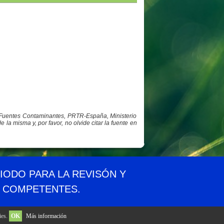
y Fuentes Contaminantes, PRTR-España, Ministerio
a misma y, por favor, no olvide citar la fuente en
idad
Aviso legal
Privacidad
Contacto
RIODO PARA LA REVISÓN Y
S COMPETENTES.
ies.
OK
Más información