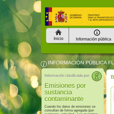
Inicio
Información pública
INFORMACIÓN PÚBLICA F
Información clasificada por:
Emisiones por
sustancia
contaminante
Cuando los datos de emisiones se
consultan de forma agregada (por