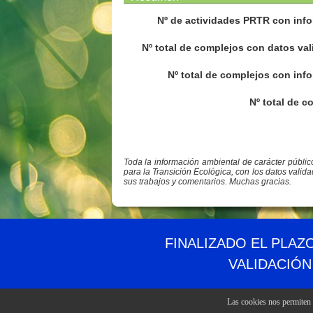
Nº de actividades PRTR con info
Nº total de complejos con datos val
Nº total de complejos con info
Nº total de c
Toda la información ambiental de carácter públi
para la Transición Ecológica, con los datos valid
sus trabajos y comentarios. Muchas gracias.
© PRTR España
Ministerio para la Transición Ecológica y el Reto 
FINALIZADO EL PLAZ
VALIDACIÓN
Las cookies nos permiten o