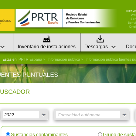
Bienve
We
Ben
Benvi
Ongi 
Inventario de instalaciones
Descargas
Doc
Estas en |
PRTR España
Información pública
Información pública fuentes p
UENTES PUNTUALES
BUSCADOR
Sustancias contaminantes
Grupo de susta