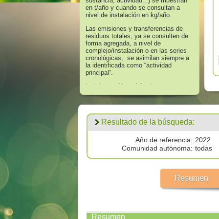
sustancia, actividad...) se muestran
en t/año y cuando se consultan a
nivel de instalación en kg/año.
Las emisiones y transferencias de
residuos totales, ya se consulten de
forma agregada, a nivel de
complejo/instalación o en las series
cronológicas, se asimilan siempre a
la identificada como “actividad
principal”.
La información publicada en
referencia a los años 2008 hasta
2016 corresponde a aquella que
supera los umbrales de información
establecidos en el Anexo II “Lista de
Resultado de la búsqueda:
Sustancias” del Real Decreto
508/2007, de 20 de abril, que regula
el suministro de información sobre
Año de referencia:
2022
emisiones del Reglamento E - PRTR
Comunidad autónoma:
todas
y de las autorizaciones ambientales
integradas.
Los datos publicados respecto al
Resumen
año 2017 corresponden a
todas las
emisiones por encima de cero
validadas por las autoridades
competentes.
Resumen