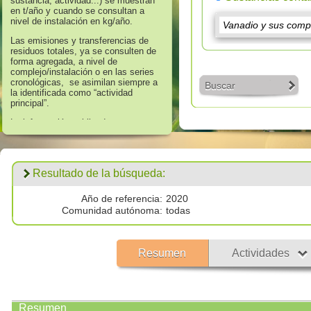
sustancia, actividad...) se muestran
en t/año y cuando se consultan a
nivel de instalación en kg/año.
Las emisiones y transferencias de
residuos totales, ya se consulten de
forma agregada, a nivel de
complejo/instalación o en las series
cronológicas, se asimilan siempre a
Buscar
la identificada como “actividad
principal”.
La información publicada en
referencia a los años 2008 hasta
2016 corresponde a aquella que
supera los umbrales de información
establecidos en el Anexo II “Lista de
Resultado de la búsqueda:
Sustancias” del Real Decreto
508/2007, de 20 de abril, que regula
el suministro de información sobre
Año de referencia:
2020
emisiones del Reglamento E - PRTR
Comunidad autónoma:
todas
y de las autorizaciones ambientales
integradas.
Los datos publicados respecto al
Resumen
Actividades
año 2017 corresponden a
todas las
emisiones por encima de cero
validadas por las autoridades
competentes.
Resumen