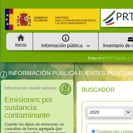
Inicio
Información pública
Inventario de 
Estas en |
PRTR España
INFORMACIÓN PÚBLICA FUENTES PUNTUA
Información clasificada por:
BUSCADOR
Emisiones por
sustancia
contaminante
Cuando los datos de emisiones se
consultan de forma agregada (por
Sustancias cont