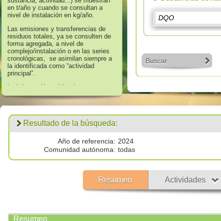
sustancia, actividad...) se muestran
en t/año y cuando se consultan a
nivel de instalación en kg/año.
Las emisiones y transferencias de
residuos totales, ya se consulten de
forma agregada, a nivel de
complejo/instalación o en las series
cronológicas, se asimilan siempre a
Buscar
la identificada como “actividad
principal”.
La información publicada en
referencia a los años 2008 hasta
2016 corresponde a aquella que
supera los umbrales de información
establecidos en el Anexo II “Lista de
Resultado de la búsqueda:
Sustancias” del Real Decreto
508/2007, de 20 de abril, que regula
el suministro de información sobre
Año de referencia:
2024
emisiones del Reglamento E - PRTR
Comunidad autónoma:
todas
y de las autorizaciones ambientales
integradas.
Los datos publicados respecto al
Resumen
Actividades
año 2017 corresponden a
todas las
emisiones por encima de cero
validadas por las autoridades
competentes.
Resumen