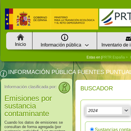
Inicio
Información pública
Inventario de 
Estas en |
PRTR España
INFORMACIÓN PÚBLICA FUENTES PUNTUA
Información clasificada por:
BUSCADOR
Emisiones por
sustancia
contaminante
Cuando los datos de emisiones se
consultan de forma agregada (por
Sustancias cont