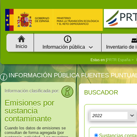
Inicio
Información pública
Inventario de 
Estas en |
PRTR España
INFORMACIÓN PÚBLICA FUENTES PUNTUA
Información clasificada por:
BUSCADOR
Emisiones por
sustancia
contaminante
Cuando los datos de emisiones se
consultan de forma agregada (por
Sustancias cont