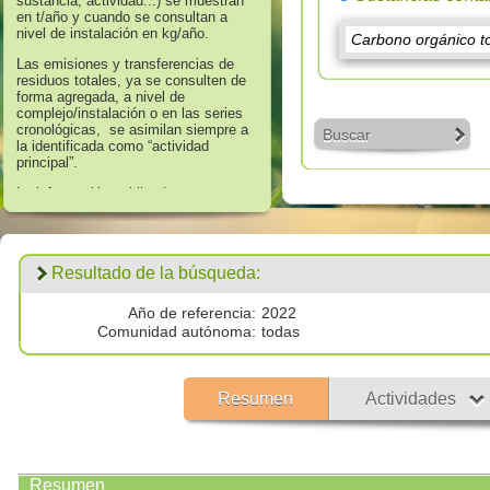
sustancia, actividad...) se muestran
en t/año y cuando se consultan a
nivel de instalación en kg/año.
Las emisiones y transferencias de
residuos totales, ya se consulten de
forma agregada, a nivel de
complejo/instalación o en las series
cronológicas, se asimilan siempre a
Buscar
la identificada como “actividad
principal”.
La información publicada en
referencia a los años 2008 hasta
2016 corresponde a aquella que
supera los umbrales de información
establecidos en el Anexo II “Lista de
Resultado de la búsqueda:
Sustancias” del Real Decreto
508/2007, de 20 de abril, que regula
el suministro de información sobre
Año de referencia:
2022
emisiones del Reglamento E - PRTR
Comunidad autónoma:
todas
y de las autorizaciones ambientales
integradas.
Los datos publicados respecto al
Resumen
Actividades
año 2017 corresponden a
todas las
emisiones por encima de cero
validadas por las autoridades
competentes.
Resumen