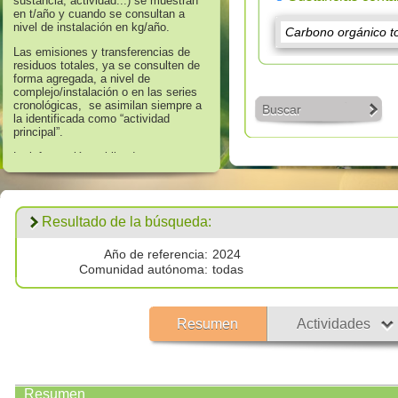
sustancia, actividad...) se muestran
en t/año y cuando se consultan a
nivel de instalación en kg/año.
Las emisiones y transferencias de
residuos totales, ya se consulten de
forma agregada, a nivel de
complejo/instalación o en las series
cronológicas, se asimilan siempre a
Buscar
la identificada como “actividad
principal”.
La información publicada en
referencia a los años 2008 hasta
2016 corresponde a aquella que
supera los umbrales de información
establecidos en el Anexo II “Lista de
Resultado de la búsqueda:
Sustancias” del Real Decreto
508/2007, de 20 de abril, que regula
el suministro de información sobre
Año de referencia:
2024
emisiones del Reglamento E - PRTR
Comunidad autónoma:
todas
y de las autorizaciones ambientales
integradas.
Los datos publicados respecto al
Resumen
Actividades
año 2017 corresponden a
todas las
emisiones por encima de cero
validadas por las autoridades
competentes.
Resumen