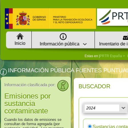
Inicio
Información pública
Inventario de 
Estas en |
PRTR España
INFORMACIÓN PÚBLICA FUENTES PUNTUA
Información clasificada por:
BUSCADOR
Emisiones por
sustancia
contaminante
Cuando los datos de emisiones se
consultan de forma agregada (por
Sustancias cont