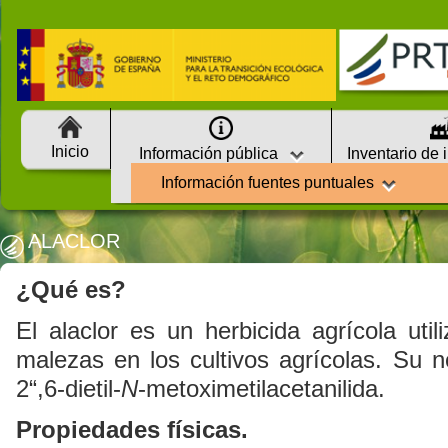
Inicio
Información pública
Inventario de 
Información fuentes puntuales
ALACLOR
¿Qué es?
El alaclor es un herbicida agrícola util
malezas en los cultivos agrícolas. Su n
2“,6-dietil-
N
-metoximetilacetanilida.
Propiedades físicas.