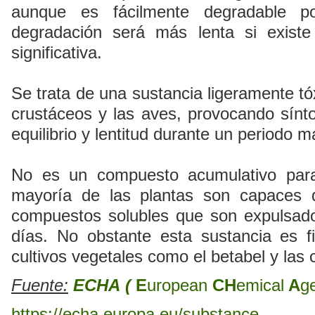
aunque es fácilmente degradable po
degradación será más lenta si exist
significativa.
Se trata de una sustancia ligeramente tó
crustáceos y las aves, provocando sínt
equilibrio y lentitud durante un periodo 
No es un compuesto acumulativo para 
mayoría de las plantas son capaces d
compuestos solubles que son expulsad
días. No obstante esta sustancia es f
cultivos vegetales como el betabel y las 
Fuente:
ECHA
(
E
uropean
CH
emical
A
g
https://echa.europa.eu/substance-