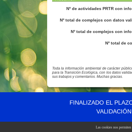
Nº de actividades PRTR con info
Nº total de complejos con datos val
Nº total de complejos con info
Nº total de c
Toda la información ambiental de carácter públi
para la Transición Ecológica, con los datos valid
sus trabajos y comentarios. Muchas gracias.
© PRTR España
Ministerio para la Transición Ecológica y el Reto 
FINALIZADO EL PLAZ
VALIDACIÓN
Las cookies nos permiten o