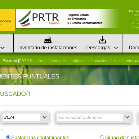
Bienve
We
Ben
Benvi
Ongi 
Inventario de instalaciones
Descargas
Doc
Estas en |
PRTR España
Información pública
Información pública fuentes p
UENTES PUNTUALES
BUSCADOR
Sustancias contaminantes
Grupo de susta