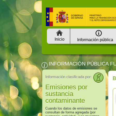
Inicio
Información pública
INFORMACIÓN PÚBLICA F
Información clasificada por:
Emisiones por
sustancia
contaminante
Cuando los datos de emisiones se
consultan de forma agregada (por