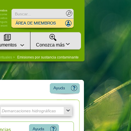
nidos
lcome
vidos
nguts
etorri
umentos
Conozca más
untuales
Emisiones por sustancia contaminante
ncias