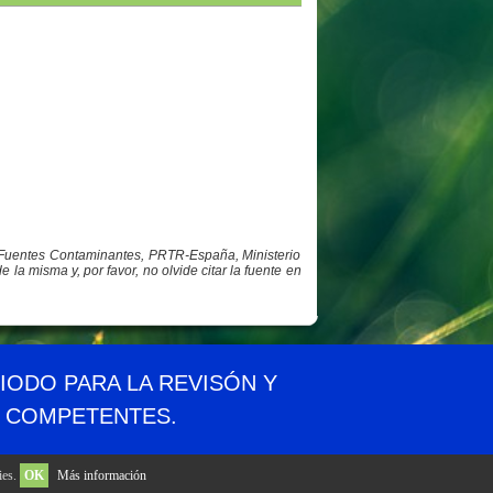
y Fuentes Contaminantes, PRTR-España, Ministerio
a misma y, por favor, no olvide citar la fuente en
idad
Aviso legal
Privacidad
Contacto
RIODO PARA LA REVISÓN Y
S COMPETENTES.
ies.
OK
Más información