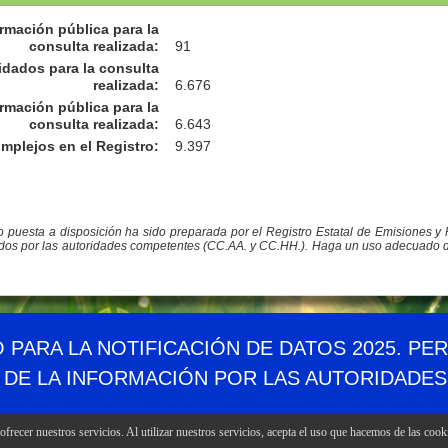
rmación pública para la
consulta realizada
:
91
idados para la consulta
realizada
:
6.676
rmación pública para la
consulta realizada
:
6.643
omplejos en el Registro
:
9.397
co puesta a disposición ha sido preparada por el Registro Estatal de Emisiones 
ados por las autoridades competentes (CC.AA. y CC.HH.). Haga un uso adecuado de l
Demográfico
Mapa web
Canales RSS
Enlaces
Accesibil
O PARA LA NOTIFICACIÓN DE DATOS 2025. PE
 DE LA INFORMACIÓN POR LAS AUTORIDADE
frecer nuestros servicios. Al utilizar nuestros servicios, acepta el uso que hacemos de las cook