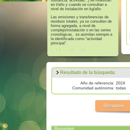
sustancia, actividad...) se muestran
en t/año y cuando se consultan a
nivel de instalación en kg/año.
Las emisiones y transferencias de
residuos totales, ya se consulten de
forma agregada, a nivel de
complejo/instalación o en las series
cronológicas, se asimilan siempre a
la identificada como “actividad
principal”.
La información publicada en
referencia a los años 2008 hasta
2016 corresponde a aquella que
supera los umbrales de información
establecidos en el Anexo II “Lista de
Resultado de la búsqueda:
Sustancias” del Real Decreto
508/2007, de 20 de abril, que regula
el suministro de información sobre
Año de referencia:
2024
emisiones del Reglamento E - PRTR
Comunidad autónoma:
todas
y de las autorizaciones ambientales
integradas.
Los datos publicados respecto al
Resumen
año 2017 corresponden a
todas las
emisiones por encima de cero
validadas por las autoridades
competentes.
Resumen