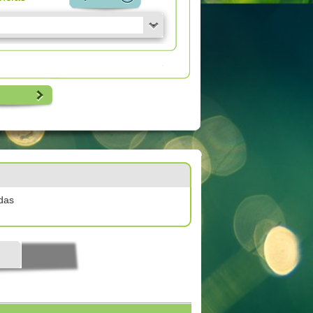
das
l