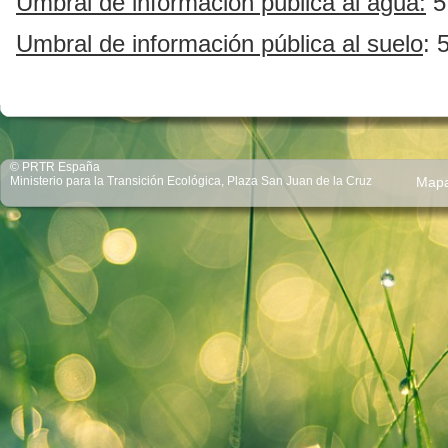
Umbral de
información pública
al agua:
5
Umbral de
información pública
al suelo
: 
© PRTR España
Ministerio para la Transición Ecológica, Plaza San Juan de la Cruz
Map