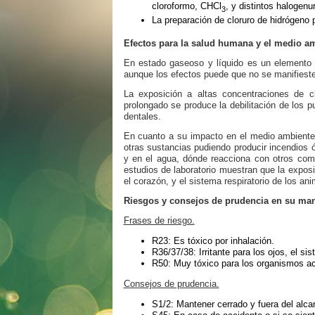
cloroformo, CHCl
, y distintos halogenu
3
La preparación de cloruro de hidrógeno p
Efectos para la salud humana y el medio a
En estado gaseoso y líquido es un elemento ir
aunque los efectos puede que no se manifiest
La exposición a altas concentraciones de c
prolongado se produce la debilitación de los 
dentales.
En cuanto a su impacto en el medio ambiente,
otras sustancias pudiendo producir incendios 
y en el agua, dónde reacciona con otros comp
estudios de laboratorio muestran que la exposic
el corazón, y el sistema respiratorio de los an
Riesgos y consejos de prudencia en su ma
Frases de riesgo.
R23: Es tóxico por inhalación.
R36/37/38: Irritante para los ojos, el sist
R50: Muy tóxico para los organismos ac
Consejos de prudencia.
S1/2: Mantener cerrado y fuera del alca