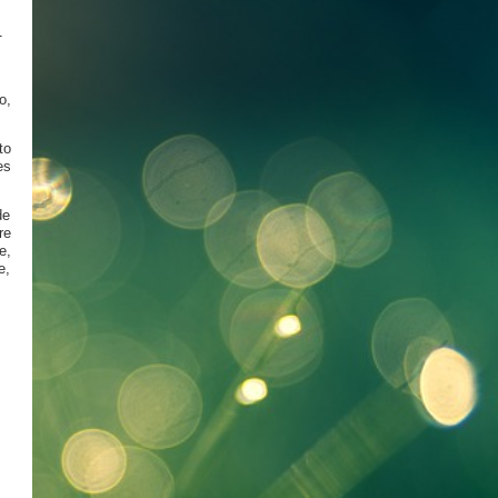
.
o,
to
es
de
re
e,
e,