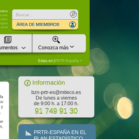
Buscar
nidos
lcome
vidos
nguts
etorri
umentos
Conozca más
Estas en |
PRTR España
Información
bzn-prtr-es@miteco.es
la
De lunes a viernes
so
de 9:00 h. a 17:00 h.
 y
91 749 91 30
.
on
n,
PRTR-ESPAÑA EN EL
PLAN ESTADÍSTICO