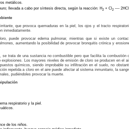
ros metálicos.
uro; llevada a cabo por síntesis directa, según la reacción: H
+ Cl
---- 2HCl
2
2
mbiente
ritante, que provoca quemaduras en la piel, los ojos y el tracto respiratori
en inmediatamente.
loro, puede provocar edema pulmonar, mientras que si existe un contac
pulmones, aumentando la posibilidad de provocar bronquitis crónica y erosion
 se trata de una sustancia no combustible pero que facilita la combustión 
ó explosiones. Los mayores niveles de emisión de cloro se producen en el ai
uestos químicos, siendo improbable su infiltración en el suelo, no obstant
ión repetida a cloro en el aire puede afectar al sistema inmunitario, la sangr
imales, pudiéndoles provocar la muerte.
nipulación
ema respiratorio y la piel.
uáticos.
nce de los niños.