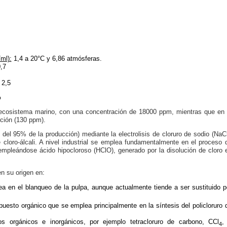
ml):
1,4 a 20°C y 6,86 atmósferas.
0,7
2,5
o
 ecosistema marino, con una concentración de 18000 ppm, mientras que en 
rción (130 ppm).
del 95% de la producción) mediante la electrolisis de cloruro de sodio (NaCl
cloro-álcali. A nivel industrial se emplea fundamentalmente en el proceso 
pleándose ácido hipocloroso (HClO), generado por la disolución de cloro 
n su origen en:
 en el blanqueo de la pulpa, aunque actualmente tiende a ser sustituido p
puesto orgánico que se emplea principalmente en la síntesis del policloruro 
 orgánicos e inorgánicos, por ejemplo tetracloruro de carbono, CCl
,
4