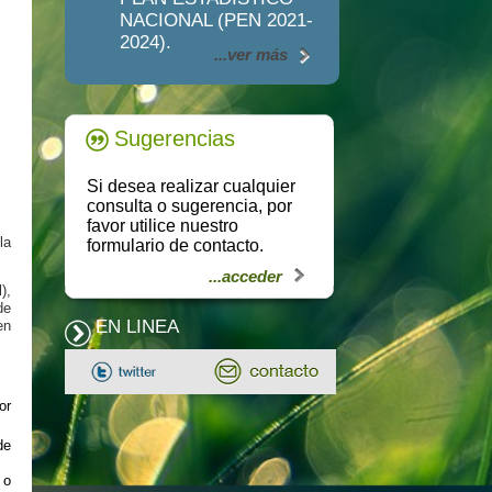
NACIONAL (PEN 2021-
2024).
...ver más
Sugerencias
Si desea realizar cualquier
consulta o sugerencia, por
favor utilice nuestro
la
formulario de contacto.
...acceder
),
de
EN LINEA
en
or
de
 o