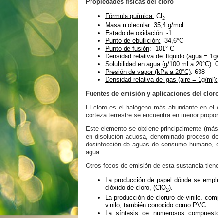
Propiedades físicas del cloro
Fórmula química:
Cl
2
Masa molecular:
35,4 g/mol
Estado de oxidación:
-1
Punto de ebullición:
-34,6°C
Punto de fusión
: -101° C
Densidad relativa del líquido (agua = 1g/
Solubilidad en agua (g/100 ml a 20°C)
: 
Presión de vapor (kPa a 20°C)
: 638
Densidad relativa del gas (aire = 1g/ml):
Fuentes de emisión y aplicaciones del clor
El cloro es el halógeno más abundante en el
corteza terrestre se encuentra en menor propo
Este elemento se obtiene principalmente (más 
en disolución acuosa, denominado proceso de 
desinfección de aguas de consumo humano, em
agua.
Otros focos de emisión de esta sustancia tiene
La producción de papel dónde se emplea
dióxido de cloro, (ClO
).
2
La producción de cloruro de vinilo, com
vinilo, también conocido como PVC.
La síntesis de numerosos compuestos