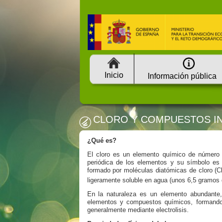
Inicio
Información pública
CLORO Y COMPUESTOS I
¿Qué es?
El cloro es un elemento químico de número a
periódica de los elementos y su símbolo es
formado por moléculas diatómicas de cloro (C
ligeramente soluble en agua (unos 6,5 gramos d
En la naturaleza es un elemento abundante
elementos y compuestos químicos, formando 
generalmente mediante electrolisis.