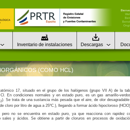
Bienve
We
Ben
Benvi
Ongi 
Inventario de instalaciones
Descargas
Doc
NORGÁNICOS (COMO HCL)
tómico 17, situado en el grupo de los halógenos (grupo VII A) de la tab
 Cl. En condiciones normales y en estado puro, es un gas amarillo-verdo
l
). Se trata de una sustancia más pesada que el aire, de olor desagradable
2
e cloro por litro de agua a 25ºC.), llegando a formar ácido hipocloroso (HClO)
, pero no se encuentra en estado puro, ya que reacciona con rapidez c
sales y ácidos. Se obtiene a partir de cloruros en procesos de oxidació