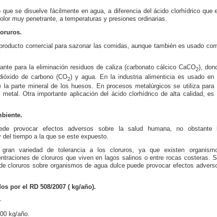
o que se disuelve fácilmente en agua, a diferencia del ácido clorhídrico que 
n olor muy penetrante, a temperaturas y presiones ordinarias.
loruros.
o producto comercial para sazonar las comidas, aunque también es usado co
stante para la eliminación residuos de caliza (carbonato cálcico CaCO
), don
2
 dióxido de carbono (CO
) y agua. En la industria alimenticia es usado en 
2
de la parte mineral de los huesos. En procesos metalúrgicos se utiliza para 
metal. Otra importante aplicación del ácido clorhídrico de alta calidad, es 
mbiente.
uede provocar efectos adversos sobre la salud humana, no obstante 
 del tiempo a la que se este expuesto.
gran variedad de tolerancia a los cloruros, ya que existen organism
traciones de cloruros que viven en lagos salinos o entre rocas costeras. S
de cloruros sobre organismos de agua dulce puede provocar efectos advers
os por el RD 508/2007 ( kg/año).
-
00 kg/año.