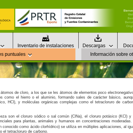
Bienve
We
Ben
Benvi
Ongi 
Inventario de instalaciones
Descargas
Doc
es puntuales
Información sobre ot
 átomos de cloro, a los que se les átomos de elementos poco electronegativ
cos como el hierro o el aluminio, formando sales de carácter básico, aunq
ico, HCl), y moléculas orgánicas complejas como el tetracloruro de carbo
za son el cloruro sódico o sal común (ClNa), el cloruro potásico (KCl) y 
enciales para plantas, animales y humanos en concentraciones moderadas.
én conocido como ácido clorhídrico) se utiliza en múltiples aplicaciones, al igu
 el tetracloruro de carbono.