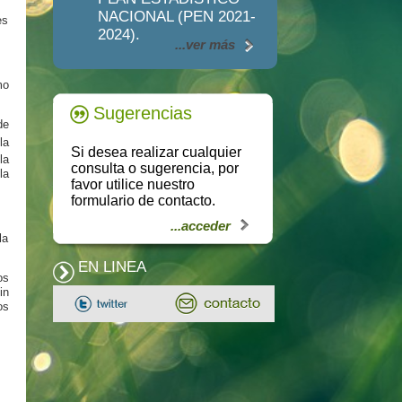
NACIONAL (PEN 2021-
es
2024).
...ver más
mo
Sugerencias
de
la
Si desea realizar cualquier
la
consulta o sugerencia, por
la
favor utilice nuestro
formulario de contacto.
...acceder
la
EN LINEA
os
in
os