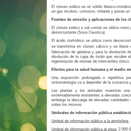
El cloruro sódico es un sólido blanco-cristalin
un gas incoloro, corrosivo, irritante y posee u
Fuentes de emisión y aplicaciones de los c
El cloruro sódico o sal común se utiliza com
desincrustante (Sosa Caustica).
El ácido clorhídrico se utiliza como desincru
se transforma en cloruro cálcico y se libera
fabricación de gelatina y para la disolución 
disolución de la capa de óxido que recubre el 
regeneración de resinas de intercambio iónico.
Efectos para la salud humana y el medio a
Una exposición prolongada o repetitiva p
sintomatología va a depender de la sustancia y
Las plantas y los animales muestran una 
extremadamente resistentes a elevadas concen
embargo la descarga de elevadas cantidades 
sobre los mismos.
Umbrales de información pública establecid
Umbral de información pública a la atmósfera:
Umbral de
información pública
al agua:
2.000.0