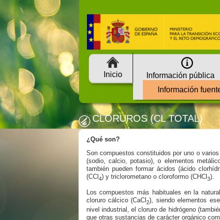
Inicio
Información pública
Información fuent
CLORUROS (CL TOTAL)
¿Qué son?
Son compuestos constituidos por uno o varios
(sodio, calcio, potasio), o elementos metáli
también pueden formar ácidos (ácido clorhídr
(CCl
) y triclorometano o cloroformo (CHCl
).
4
3
Los compuestos más habituales en la naturale
cloruro cálcico (CaCl
), siendo elementos es
2
nivel industrial, el cloruro de hidrógeno (tambi
que otras sustancias de carácter orgánico como