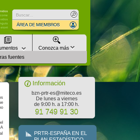
Buscar
nidos
lcome
vidos
nguts
etorri
umentos
Conozca más
ras fuentes
Estas en |
PRTR España
Información
bzn-prtr-es@miteco.es
os
De lunes a viernes
ue
de 9:00 h. a 17:00 h.
no
91 749 91 30
el
 A
PRTR-ESPAÑA EN EL
al
PLAN ESTADÍSTICO