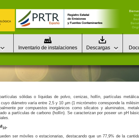
Bienve
We
Ben
Benvi
Ongi 
Inventario de instalaciones
Descargas
Doc
rtículas sólidas o líquidas de polvo, cenizas, hollín, partículas metálica
 cuyo diámetro varía entre 2,5 y 10 µm (1 micrómetro corresponde la milési
ipalmente por compuestos inorgánicos como silicatos y aluminatos, metal
iado a partículas de carbono (hollín). Se caracterizan por poseer un pH bási
ales.
PM
.
10
pueden ser móviles o estacionarias, destacando que un 77,9% de la cantid