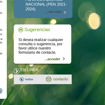
io
NACIONAL (PEN 2021-
2024).
...ver más
un
Sugerencias
no
os
ca
Si desea realizar cualquier
de
consulta o sugerencia, por
favor utilice nuestro
formulario de contacto.
ar
...acceder
EN LINEA