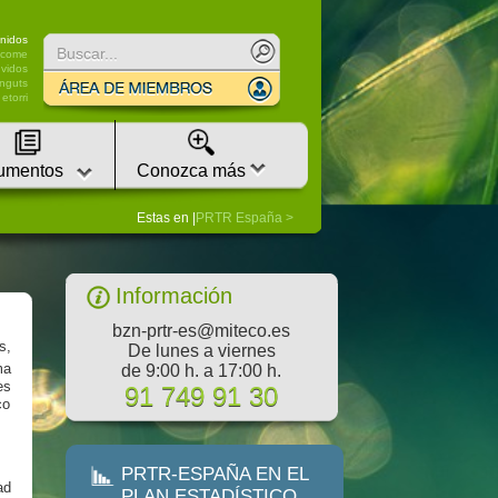
Buscar
nidos
lcome
vidos
nguts
etorri
umentos
Conozca más
Estas en |
PRTR España
Información
bzn-prtr-es@miteco.es
s,
De lunes a viernes
ma
de 9:00 h. a 17:00 h.
es
91 749 91 30
co
PRTR-ESPAÑA EN EL
ad
PLAN ESTADÍSTICO