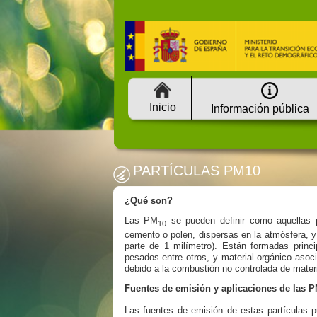
Inicio
Información pública
PARTÍCULAS PM10
¿Qué son?
Las PM
se pueden definir como aquellas pa
10
cemento o polen, dispersas en la atmósfera, y
parte de 1 milímetro). Están formadas princ
pesados entre otros, y material orgánico asoc
debido a la combustión no controlada de materi
Fuentes de emisión y aplicaciones de las 
Las fuentes de emisión de estas partículas 