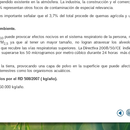
pendido existente en la atmósfera. La industria, la construcción y el comerc
% representan otros focos de contaminación de especial relevancia.
s importante señalar que el 3,7% del total procede de quemas agrícola y 
ambiente.
puede provocar efectos nocivos en el sistema respiratorio de la persona, 
10
PM
ya que al tener un mayor tamaño, no logran atravesar los alveol
2,5
ue recubre las vías respiratorias superiores.
La Directiva 2008/50/CE indi
en superarse los 50 microgramos por metro cúbico durante 24 horas más 
 la tierra, provocando una capa de polvo en la superficie que puede afect
 terrestres como los organismos acuáticos.
os por el RD 508/2007 ( kg/año).
0.000 kg/año.