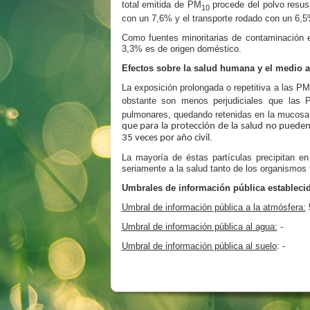
total emitida de PM
procede del polvo resus
10
con un 7,6% y el transporte rodado con un 6,5
Como fuentes minoritarias de contaminación e
3,3% es de origen doméstico.
Efectos sobre la salud humana y el medio 
La exposición prolongada o repetitiva a las PM
obstante son menos perjudiciales que las 
pulmonares, quedando retenidas en la mucosa q
que para la protección de la salud no pued
.
35 veces por año civil
La mayoría de éstas partículas precipitan en
seriamente a la salud tanto de los organismos
Umbrales de información pública establecid
Umbral de información pública a la atmósfera:
5
Umbral de
información pública
al agua:
-
Umbral de
información pública
al suelo
: -