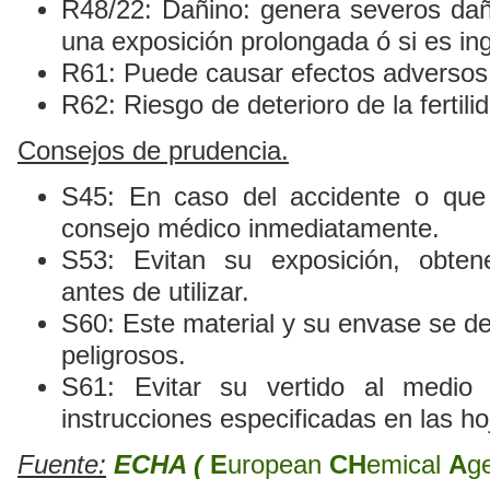
R48/22: Dañino: genera severos dañ
una exposición prolongada ó si es ing
R61: Puede causar efectos adversos 
R62: Riesgo de deterioro de la fertili
Consejos de prudencia.
S45: En caso del accidente o que
consejo médico inmediatamente.
S53: Evitan su exposición, obtene
antes de utilizar.
S60: Este material y su envase se 
peligrosos.
S61: Evitar su vertido al medio 
instrucciones especificadas en las ho
Fuente:
ECHA (
E
uropean
CH
emical
A
g