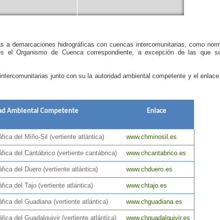
as a demarcaciones hidrográficas con cuencas intercomunitarias, como nor
 es el Organismo de Cuenca correspondiente, a excepción de las que s
ntercomunitarias junto con su la autoridad ambiental competente y el enlace
ad Ambiental Competente
Enlace
ica del Miño-Sil (vertiente atlántica)
www.chminosil.es
fica del Cantábrico (vertiente cantábrica)
www.chcantabrico.es
ica del Duero (vertiente atlántica)
www.chduero.es
ica del Tajo (vertiente atlántica)
www.chtajo.es
fica del Guadiana (vertiente atlántica)
www.chguadiana.es
ica del Guadalquivir (vertiente atlántica)
www.chguadalquivir.es