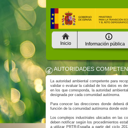
Inicio
Información pública
AUTORIDADES COMPETEN
La autoridad ambiental competente para recopi
validar o evaluar la calidad de los datos es 
en los que corresponda, la autoridad ambienta
designada por cada comunidad autónoma.
Para conocer las direcciones donde deberá di
función de la comunidad autónoma donde esté
Los complejos industriales ubicados en las c
deben notificar según los procedimientos est
a utilizar PRTR-España a partir del ciclo 2