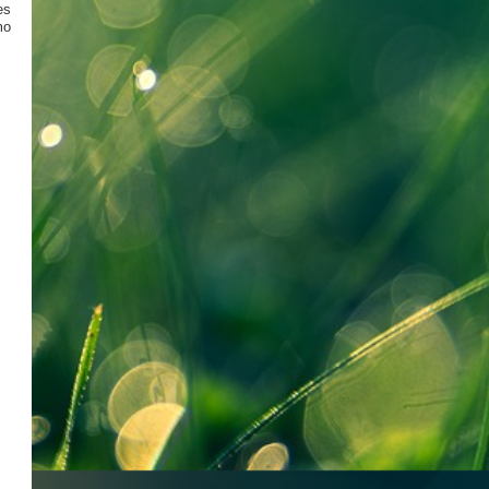
es
mo