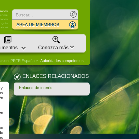
Buscar
nidos
lcome
vidos
nguts
etorri
umentos
Conozca más
as en |
PRTR España
Autoridades competentes
ENLACES RELACIONADOS
Enlaces de interés
 y
os
én
en
co
do
es