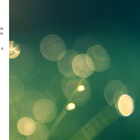
ma
on
 a