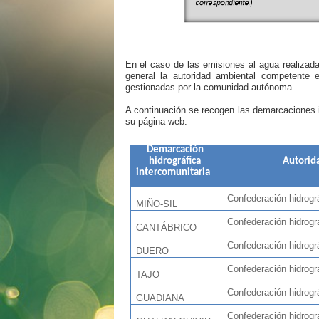
En el caso de las emisiones al agua realizad
general la autoridad ambiental competente
gestionadas por la comunidad autónoma.
A continuación se recogen las demarcaciones i
su página web:
Demarcación
hidrográfica
Autorid
intercomunitaria
Confederación hidrográf
MIÑO-SIL
Confederación hidrográ
CANTÁBRICO
Confederación hidrográf
DUERO
Confederación hidrográf
TAJO
Confederación hidrográ
GUADIANA
Confederación hidrográf