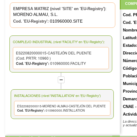
COMPL
:
EMPRESA MATRIZ (nivel 'SITE' en 'EU-Registry')
MORENO ALMAU, S.L.
Cod. P
010960000.SITE
Cod. 'EU-Registry':
Cod. 'E
Nombre
Latitud
COMPLEJO INDUSTRIAL (nivel 'FACILITY' en 'EU-Registry'):
Estado
ES220820000015-CASTEJÓN DEL PUENTE
Direcci
(Cod. PRTR: 10960 )
Número
Cod. 'EU-Registry':
010960000.FACILITY
Código 
Poblac
Munici
Provinc
INSTALACIONES (nivel 'INSTALLATION' en 'EU-Registry')
Demarca
ES22082000015-MORENO ALMAU-CASTEJÓN DEL PUENTE
CNAE -
Cod. 'EU-Registry':
010960000.INSTALLATION
Activid
La direcc
y actuali