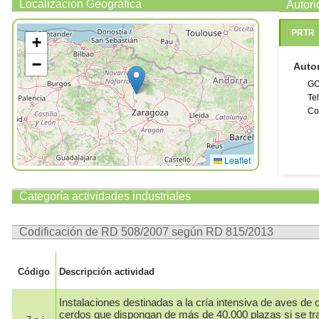
Número
Localización Geográfica
Autor
Número
PRTR
Número 
+
Observ
−
Auto
La direcc
y actuali
GO
Te
Co
Leaflet
Categoría actividades industriales
Codificación de RD 508/2007 según RD 815/2013
Código
Descripción actividad
Instalaciones destinadas a la cría intensiva de aves de c
cerdos que dispongan de más de 40.000 plazas si se tra