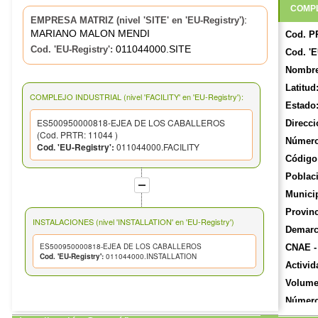
COMPL
:
EMPRESA MATRIZ (nivel 'SITE' en 'EU-Registry')
MARIANO MALON MENDI
Cod. P
011044000.SITE
Cod. 'EU-Registry':
Cod. 'E
Nombre
Latitud
COMPLEJO INDUSTRIAL (nivel 'FACILITY' en 'EU-Registry'):
Estado
ES500950000818-EJEA DE LOS CABALLEROS
Direcci
(Cod. PRTR: 11044 )
Número
Cod. 'EU-Registry':
011044000.FACILITY
Código 
Poblac
Munici
Provinc
INSTALACIONES (nivel 'INSTALLATION' en 'EU-Registry')
Demarca
ES500950000818-EJEA DE LOS CABALLEROS
CNAE -
Cod. 'EU-Registry':
011044000.INSTALLATION
Activid
Volume
Número