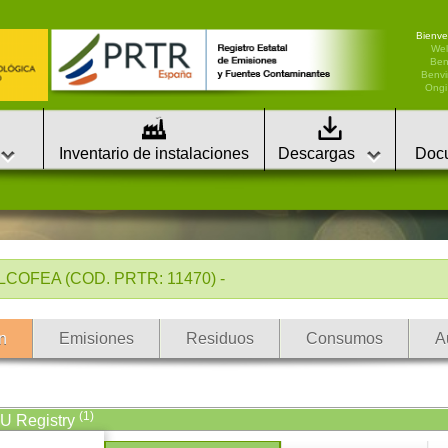
Bienve
We
Ben
Benvi
Ongi 
Inventario de instalaciones
Descargas
Doc
COFEA (COD. PRTR: 11470) -
n
Emisiones
Residuos
Consumos
A
(1)
EU Registry