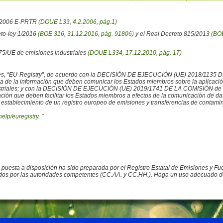
6/2006 E-PRTR
(DOUE L33, 4.2.2006, pág.1)
eto-ley 1/2016
(BOE 316, 31.12.2016, pág. 91806)
y el Real Decreto 815/2013
(BOE
/75/UE de emisiones industriales
(DOUE L334, 17.12.2010, pág. 17)
iales, “EU-Registry”, de acuerdo con la DECISIÓN DE EJECUCIÓN (UE) 2018/1135 
ncia de la información que deben comunicar los Estados miembros sobre la aplicaci
ustriales; y con la DECISIÓN DE EJECUCIÓN (UE) 2019/1741 DE LA COMISIÓN de 2
rmación que deben facilitar los Estados miembros a efectos de la comunicación de 
 establecimiento de un registro europeo de emisiones y transferencias de contamina
help/euregistry.
"
o puesta a disposición ha sido preparada por el Registro Estatal de Emisiones y 
ados por las autoridades competentes (CC.AA. y CC.HH.). Haga un uso adecuado de la