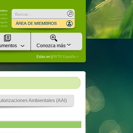
nidos
lcome
vidos
nguts
etorri
umentos
Conozca más
Estas en |
PRTR España
utorizaciones Ambientales (AAI)