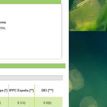
noma
NTAL
a (*)
IPPC España (**)
DEI (***)
)
9.3.b)
6.6(b)