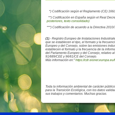
*) Codificación según el Reglamento (CE) 16
**) Codificación en España según el Real Decr
posteriores, texto consolidado)
***) Codificación de acuerdo a la Directiva 2010
(1)
.- Registro Europeo de Instalaciones Industr
que se establecen el tipo, el formato y la frecue
Europeo y del Consejo, sobre las emisiones ind
establecen el formato y la frecuencia de la info
del Parlamento Europeo y del Consejo, relativo al
91/689/CEE y 96/61/CE del Consejo.
Más información en:"
https://cdr.eionet.europa.eu/
Toda la información ambiental de carácter públic
para la Transición Ecológica, con los datos valid
sus trabajos y comentarios. Muchas gracias.