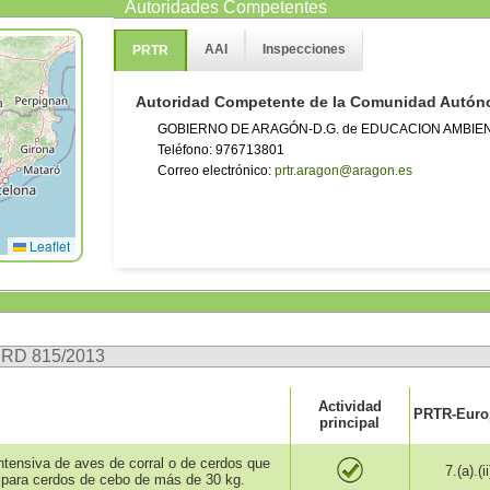
Autoridades Competentes
AAI
Inspecciones
PRTR
Autoridad Competente de la Comunidad Autó
GOBIERNO DE ARAGÓN-D.G. de EDUCACION AMBIE
Teléfono: 976713801
Correo electrónico:
prtr.aragon@aragon.es
Leaflet
n RD 815/2013
Actividad
PRTR-Europ
principal
intensiva de aves de corral o de cerdos que
7.(a).(ii
para cerdos de cebo de más de 30 kg.