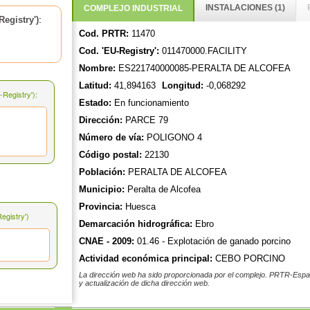
INSTALACIONES (1)
COMPLEJO INDUSTRIAL
:
egistry')
Cod. PRTR:
11470
Cod. 'EU-Registry':
011470000.FACILITY
Nombre:
ES221740000085-PERALTA DE ALCOFEA
Latitud:
41,894163
Longitud:
-0,068292
Registry'):
Estado:
En funcionamiento
Dirección:
PARCE 79
Número de vía:
POLIGONO 4
Código postal:
22130
Población:
PERALTA DE ALCOFEA
Municipio:
Peralta de Alcofea
Provincia:
Huesca
gistry')
Demarcación hidrográfica:
Ebro
CNAE - 2009:
01.46 - Explotación de ganado porcino
Actividad económica principal:
CEBO PORCINO
La dirección web ha sido proporcionada por el complejo. PRTR-Españ
y actualización de dicha dirección web.