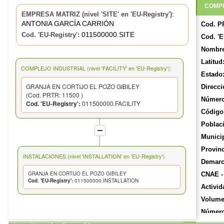
COMPL
:
EMPRESA MATRIZ (nivel 'SITE' en 'EU-Registry')
ANTONIA GARCÍA CARRIÓN
Cod. P
011500000.SITE
Cod. 'EU-Registry':
Cod. 'E
Nombre
Latitud
COMPLEJO INDUSTRIAL (nivel 'FACILITY' en 'EU-Registry'):
Estado
GRANJA EN CORTIJO EL POZO GIBILEY
Direcci
(Cod. PRTR: 11500 )
Número
Cod. 'EU-Registry':
011500000.FACILITY
Código 
Poblac
Munici
Provinc
INSTALACIONES (nivel 'INSTALLATION' en 'EU-Registry')
Demarca
GRANJA EN CORTIJO EL POZO GIBILEY
CNAE -
Cod. 'EU-Registry':
011500000.INSTALLATION
Activid
Volume
Número