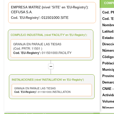
COMPL
:
EMPRESA MATRIZ (nivel 'SITE' en 'EU-Registry')
CEFUSA S.A.
Cod. P
011501000.SITE
Cod. 'EU-Registry':
Cod. 'E
Nombre
Latitud
COMPLEJO INDUSTRIAL (nivel 'FACILITY' en 'EU-Registry'):
Estado
GRANJA EN PARAJE LAS TIESAS
Direcci
(Cod. PRTR: 11501 )
Número
Cod. 'EU-Registry':
011501000.FACILITY
Código 
Poblac
Munici
Provinc
INSTALACIONES (nivel 'INSTALLATION' en 'EU-Registry')
Demarca
GRANJA EN PARAJE LAS TIESAS
CNAE -
Cod. 'EU-Registry':
011501000.INSTALLATION
Activid
Volume
Número